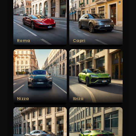
Roma
Capri
Nizza
Ibiza