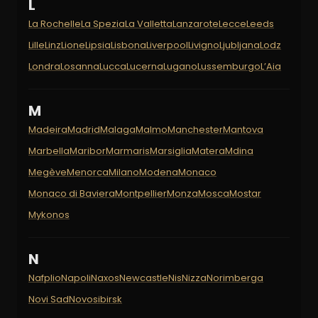
L
La Rochelle
La Spezia
La Valletta
Lanzarote
Lecce
Leeds
Lille
Linz
Lione
Lipsia
Lisbona
Liverpool
Livigno
Ljubljana
Lodz
Londra
Losanna
Lucca
Lucerna
Lugano
Lussemburgo
L’Aia
M
Madeira
Madrid
Malaga
Malmo
Manchester
Mantova
Marbella
Maribor
Marmaris
Marsiglia
Matera
Mdina
Megève
Menorca
Milano
Modena
Monaco
Monaco di Baviera
Montpellier
Monza
Mosca
Mostar
Mykonos
N
Nafplio
Napoli
Naxos
Newcastle
Nis
Nizza
Norimberga
Novi Sad
Novosibirsk