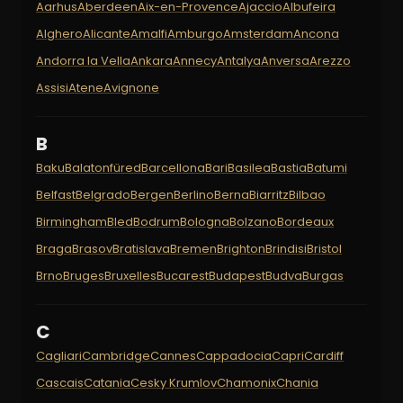
Aarhus
Aberdeen
Aix-en-Provence
Ajaccio
Albufeira
Alghero
Alicante
Amalfi
Amburgo
Amsterdam
Ancona
Andorra la Vella
Ankara
Annecy
Antalya
Anversa
Arezzo
Assisi
Atene
Avignone
B
Baku
Balatonfüred
Barcellona
Bari
Basilea
Bastia
Batumi
Belfast
Belgrado
Bergen
Berlino
Berna
Biarritz
Bilbao
Birmingham
Bled
Bodrum
Bologna
Bolzano
Bordeaux
Braga
Brasov
Bratislava
Bremen
Brighton
Brindisi
Bristol
Brno
Bruges
Bruxelles
Bucarest
Budapest
Budva
Burgas
C
Cagliari
Cambridge
Cannes
Cappadocia
Capri
Cardiff
Cascais
Catania
Cesky Krumlov
Chamonix
Chania