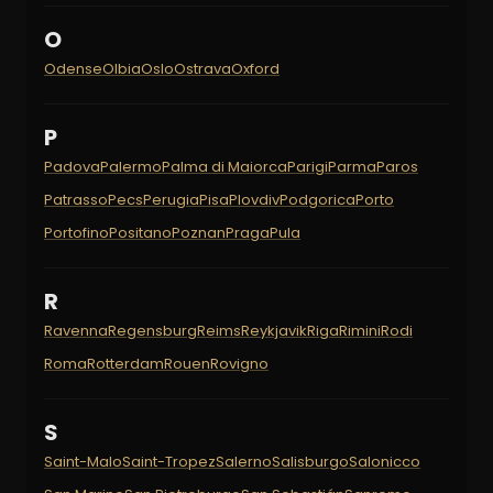
O
Odense
Olbia
Oslo
Ostrava
Oxford
P
Padova
Palermo
Palma di Maiorca
Parigi
Parma
Paros
Patrasso
Pecs
Perugia
Pisa
Plovdiv
Podgorica
Porto
Portofino
Positano
Poznan
Praga
Pula
R
Ravenna
Regensburg
Reims
Reykjavik
Riga
Rimini
Rodi
Roma
Rotterdam
Rouen
Rovigno
S
Saint-Malo
Saint-Tropez
Salerno
Salisburgo
Salonicco