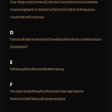
Cluj-Napoca
Coimbra
Colmar
Colonia
Como
Constanta
Copenaghen
Cordoba
Corfù
Cork
Cortina d’Ampezzo
Courchevel
Cracovia
D
Danzica
Debrecen
Dijon
Dresda
Dublino
Dubrovnik
Durazzo
Düsseldorf
E
Edinburgh
Eindhoven
Ekaterinburg
F
Faro
Ferrara
Fethiye
Fira
Firenze
Forte dei Marmi
Francoforte
Freiburg
Fuerteventura