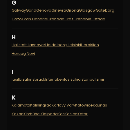
G
Galway
Gand
Genova
Ginevra
Girona
Glasgow
Goteborg
Gozo
Gran Canaria
Granada
Graz
Grenoble
Gstaad
H
Hallstatt
Hannover
Heidelberg
Helsinki
Heraklion
Herceg Novi
I
Iasi
Ibiza
Innsbruck
Interlaken
Ios
Ischia
Istanbul
Izmir
K
Kalamata
Kaliningrad
Karlovy Vary
Katowice
Kaunas
Kazan
Kitzbühel
Klaipeda
Kos
Kosice
Kotor