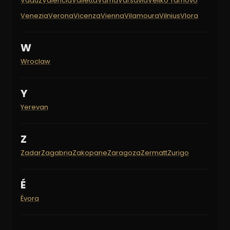
Vaduz
Valencia
Valletta
Varna
Varsavia
Veliko Tarnovo
Venezia
Verona
Vicenza
Vienna
Vilamoura
Vilnius
Vlora
W
Wroclaw
Y
Yerevan
Z
Zadar
Zagabria
Zakopane
Zaragoza
Zermatt
Zurigo
É
Évora