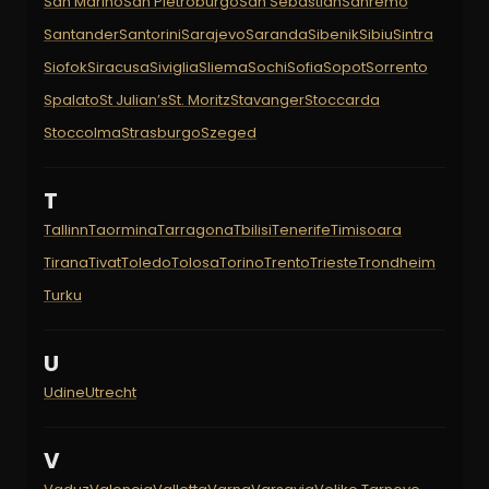
San Marino
San Pietroburgo
San Sebastián
Sanremo
Santander
Santorini
Sarajevo
Saranda
Sibenik
Sibiu
Sintra
Siofok
Siracusa
Siviglia
Sliema
Sochi
Sofia
Sopot
Sorrento
Spalato
St Julian’s
St. Moritz
Stavanger
Stoccarda
Stoccolma
Strasburgo
Szeged
T
Tallinn
Taormina
Tarragona
Tbilisi
Tenerife
Timisoara
Tirana
Tivat
Toledo
Tolosa
Torino
Trento
Trieste
Trondheim
Turku
U
Udine
Utrecht
V