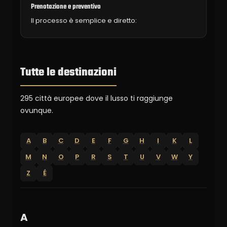
Prenotazione e preventivo
Il processo è semplice e diretto:
Tutte le destinazioni
295 città europee dove il lusso ti raggiunge
ovunque.
A
B
C
D
E
F
G
H
I
K
L
M
N
O
P
R
S
T
U
V
W
Y
Z
É
A