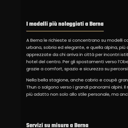
I modelli più noleggiati a Berna
A Berna le richieste si concentrano su modelli 
urbana, sobria ed elegante, e quella alpina, pi
apprezzate da chi arriva in città per incontri ist
hotel del centro. Per gli spostamenti verso l’Obe
grazie a comfort, spazio e sicurezza su percors
Nella bella stagione, anche cabrio e coupé grant
Thun o salgono verso i grandi panorami alpini. I
più adatto non solo allo stile personale, ma anc
Servizi su misura a Berna