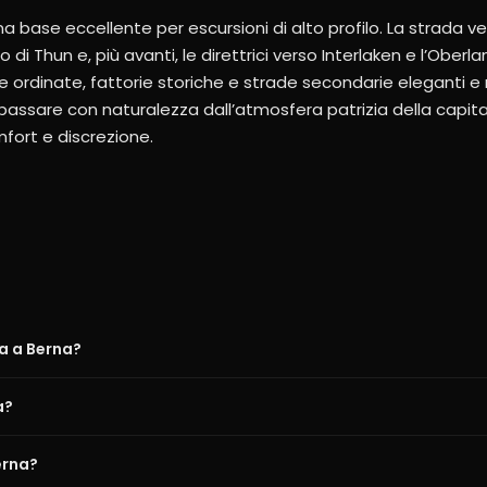
a base eccellente per escursioni di alto profilo. La strada 
o di Thun e, più avanti, le direttrici verso Interlaken e l’Oberl
ne ordinate, fattorie storiche e strade secondarie eleganti e r
passare con naturalezza dall’atmosfera patrizia della capit
mfort e discrezione.
a a Berna?
a?
erna?