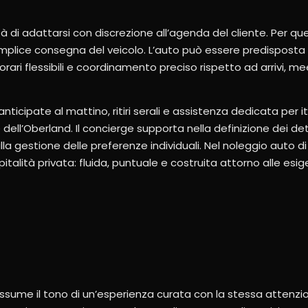
ità di adattarsi con discrezione all’agenda del cliente. Per 
mplice consegna del veicolo. L’auto può essere predisposta pr
on orari flessibili e coordinamento preciso rispetto ad arrivi, 
ticipate al mattino, ritiri serali e assistenza dedicata per i
dell’Oberland. Il concierge supporta nella definizione dei dett
la gestione delle preferenze individuali. Nel noleggio auto d
italità privata: fluida, puntuale e costruita attorno alle esig
ssume il tono di un’esperienza curata con la stessa attenzio