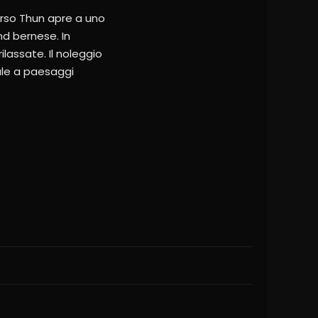
verso Thun apre a uno
and bernese. In
ilassate. Il noleggio
ale a paesaggi