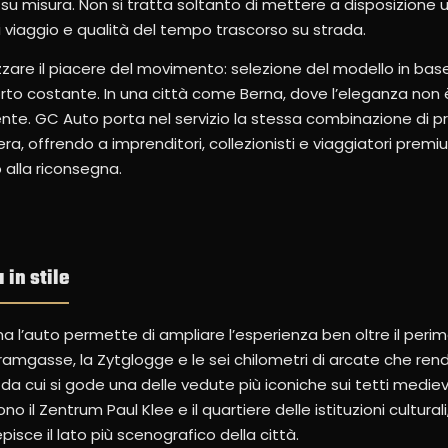
 su misura. Non si tratta soltanto di mettere a disposizione 
di viaggio e qualità del tempo trascorso su strada.
rizzare il piacere del movimento: selezione del modello in ba
rto costante. In una città come Berna, dove l’eleganza non
nte. GC Auto porta nel servizio la stessa combinazione di p
a, offrendo a imprenditori, collezionisti e viaggiatori prem
 alla riconsegna.
 in stile
ma l’auto permette di ampliare l’esperienza ben oltre il peri
a Kramgasse, la Zytglogge e le sei chilometri di arcate che rend
da cui si gode una delle vedute più iconiche sui tetti medieva
o il Zentrum Paul Klee e il quartiere delle istituzioni cultura
isce il lato più scenografico della città.