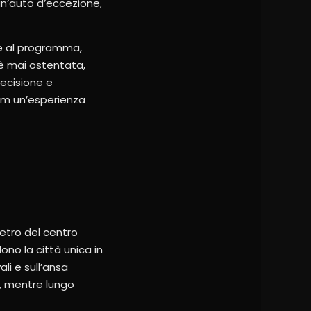
un’auto d’eccezione,
se al programma,
 è mai ostentata,
recisione e
ium un’esperienza
metro del centro
ono la città unica in
li e sull’ansa
li, mentre lungo