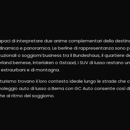
capaci di interpretare due anime complementari della destina
ù dinamica e panoramica. Le berline di rappresentanza sono 
ituzionali o soggiorni business tra il Bundeshaus, il quartiere 
rland bernese, Interlaken o Gstaad, i SUV di lusso restano un
i extraurbani e di montagna.
urismo trovano il loro contesto ideale lungo le strade che c
l noleggio auto di lusso a Berna con GC Auto consente così di
he al ritmo del soggiorno.