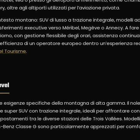
 oltre agli altiporti utilizzati per l’aviazione privata.
ntesto montano: SUV di lusso a trazione integrale, modelli ada
sferimenti executive verso Méribel, Megève o Annecy. A fare 
giorno, con gestione flessibile degli orari, assistenza continu
l’efficienza di un operatore europeo dentro un’esperienza r
l Tourisme
.
evel
o le esigenze specifiche della montagna di alta gamma. Il nol
super SUV con trazione integrale, ideali per affrontare con 
spostamenti tra le diverse stazioni delle Trois Vallées. Mode
s-Benz Classe G sono particolarmente apprezzati per comfo