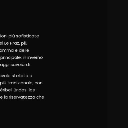
oni più sofisticate
l Le Praz, più
 gamma e delle
principale: in inverno
aggi savoiardi.
avole stellate e
più tradizionale, con
éribel, Brides-les-
 e la riservatezza che