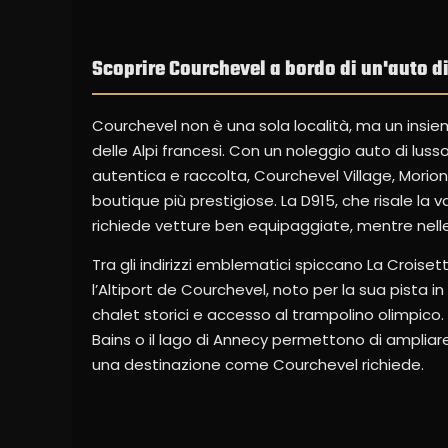
Scoprire Courchevel a bordo di un'auto d
Courchevel non è una sola località, ma un insiem
delle Alpi francesi. Con un noleggio auto di luss
autentica e raccolta, Courchevel Village, Morion
boutique più prestigiose. La D915, che risale la v
richiede vetture ben equipaggiate, mentre nelle 
Tra gli indirizzi emblematici spiccano La Croiset
l’Altiport de Courchevel, noto per la sua pista i
chalet storici e accesso al trampolino olimpico. 
Bains o il lago di Annecy permettono di ampliare
una destinazione come Courchevel richiede.