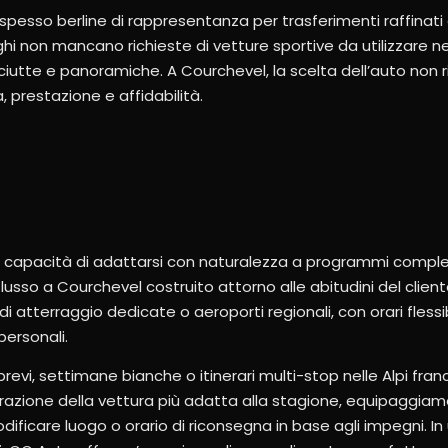
spesso berline di rappresentanza per trasferimenti raffinati
i non mancano richieste di vetture sportive da utilizzare ne
iutte e panoramiche. A Courchevel, la scelta dell’auto non 
, prestazione e affidabilità.
ella capacità di adattarsi con naturalezza a programmi comple
usso a Courchevel costruito attorno alle abitudini del client
di atterraggio dedicate o aeroporti regionali, con orari fless
personali.
brevi, settimane bianche o itinerari multi-stop nelle Alpi fran
razione della vettura più adatta alla stagione, equipaggiam
odificare luogo o orario di riconsegna in base agli impegni. I