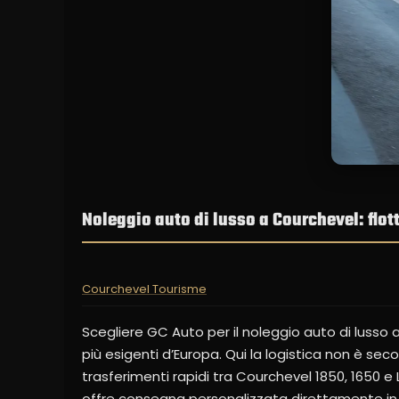
Noleggio auto di lusso a Courchevel: flot
Courchevel Tourisme
Scegliere GC Auto per il noleggio auto di lusso a
più esigenti d’Europa. Qui la logistica non è seco
trasferimenti rapidi tra Courchevel 1850, 1650 e
offre consegna personalizzata direttamente in h