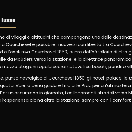
i lusso
e di villaggi e altitudini che compongono una delle destinazi
o a Courchevel è possibile muoversi con libertà tra Courcheve
d e l’esclusiva Courchevel 1850, cuore dell’hôtellerie di alta
alle da Moûtiers verso la stazione, è la direttrice panoramica 
mezze stagioni regala scorci notevoli su boschi, pendii e vill
te, punto nevralgico di Courchevel 1850, gli hotel-palace, le t
n quota. Vale la pena guidare fino a Le Praz per un’atmosfera 
Per un’escursione in giornata, i collegamenti stradali verso M
 l’esperienza alpina oltre la stazione, sempre con il comfort