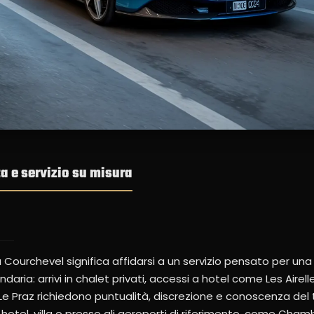
ta e servizio su misura
 Courchevel significa affidarsi a un servizio pensato per una l
ndaria: arrivi in chalet privati, accessi a hotel come Les Airel
 Le Praz richiedono puntualità, discrezione e conoscenza del 
otel, villa o presso gli aeroporti di riferimento, come Cha