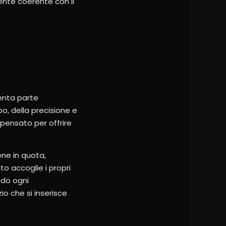
ente coerente con il
venta parte
po, della precisione e
 pensato per offrire
ene in quota,
to accoglie i propri
ndo ogni
o che si inserisce