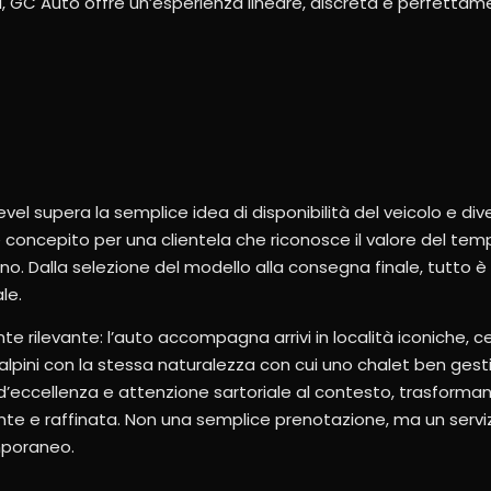
li, GC Auto offre un’esperienza lineare, discreta e perfettam
vel supera la semplice idea di disponibilità del veicolo e di
o è concepito per una clientela che riconosce il valore del tem
no. Dalla selezione del modello alla consegna finale, tutto è
le.
 rilevante: l’auto accompagna arrivi in località iconiche, c
alpini con la stessa naturalezza con cui uno chalet ben gesti
 d’eccellenza e attenzione sartoriale al contesto, trasforma
te e raffinata. Non una semplice prenotazione, ma un servizi
mporaneo.