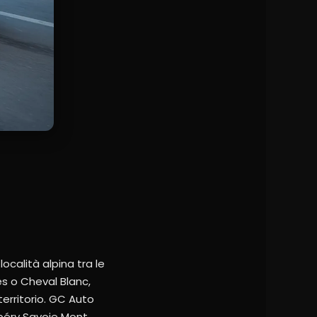
ocalità alpina tra le
les o Cheval Blanc,
territorio. GC Auto
mbéry Savoie Mont