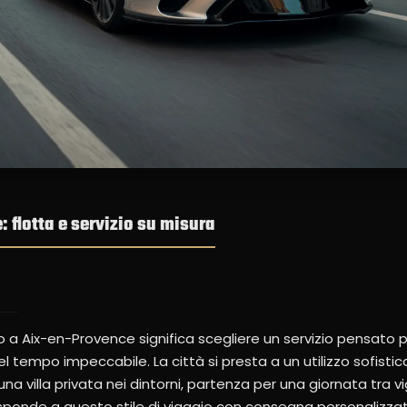
 flotta e servizio su misura
o a Aix-en-Provence significa scegliere un servizio pensato p
tempo impeccabile. La città si presta a un utilizzo sofisticat
a villa privata nei dintorni, partenza per una giornata tra vi
risponde a questo stile di viaggio con consegna personalizza