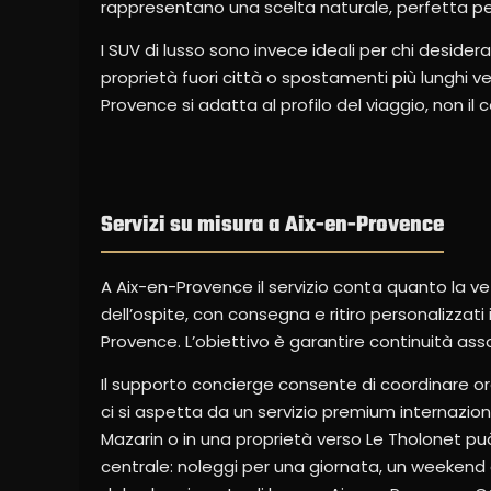
rappresentano una scelta naturale, perfetta per
I SUV di lusso sono invece ideali per chi desidera
proprietà fuori città o spostamenti più lunghi ve
Provence si adatta al profilo del viaggio, non il c
Servizi su misura a Aix-en-Provence
A Aix-en-Provence il servizio conta quanto la ve
dell’ospite, con consegna e ritiro personalizzati i
Provence. L’obiettivo è garantire continuità ass
Il supporto concierge consente di coordinare ora
ci si aspetta da un servizio premium internazional
Mazarin o in una proprietà verso Le Tholonet può
centrale: noleggi per una giornata, un weekend 