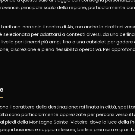
 Provence, principale scalo della regione, particolarmente c
ritorio: non solo il centro di Aix, ma anche le direttrici verso
è selezionata per adattarsi a contesti diversi, da una berli
ivello per itinerari più ampi, fino a una cabriolet per godere 
e, discrezione e piena flessibilità operativa. Per approfondire
ce
ono il carattere della destinazione: raffinata in città, spetta
 alta sono particolarmente apprezzate per percorsi verso il L
 ai piedi della Montagne Sainte-Victoire, dove la luce della 
impegni business e soggiorni leisure, berline premium e gran t