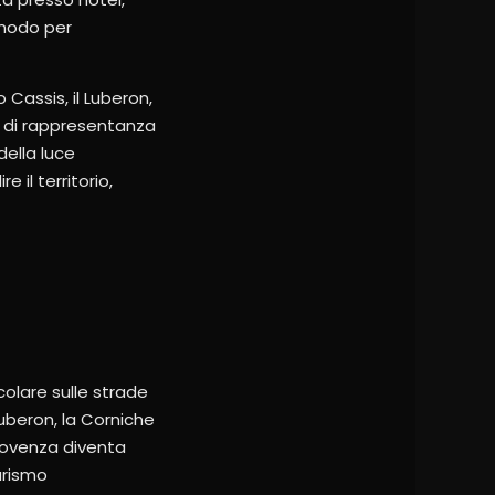
omodo per
 Cassis, il Luberon,
na di rappresentanza
della luce
 il territorio,
colare sulle strade
uberon, la Corniche
Provenza diventa
urismo