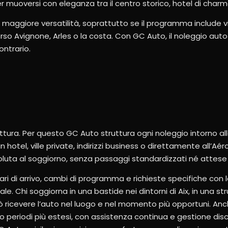
 muoversi con eleganza tra il centro storico, hotel di charm
 maggiore versatilità, soprattutto se il programma include vill
rso Avignone, Arles o la costa. Con GC Auto, il noleggio auto
ontrario.
ttura. Per questo GC Auto struttura ogni noleggio intorno all
n hotel, ville private, indirizzi business o direttamente all’Aér
oluta al soggiorno, senza passaggi standardizzati né attese in
ri di arrivo, cambi di programma e richieste specifiche con l
e. Chi soggiorna in una bastide nei dintorni di Aix, in una str
 ricevere l’auto nel luogo e nel momento più opportuni. Anche
o periodi più estesi, con assistenza continua e gestione dis