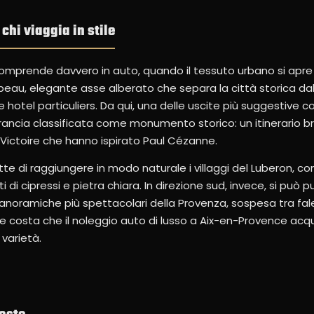
hi viaggia in stile
comprende davvero in auto, quando il tessuto urbano si apre
rabeau, elegante asse alberato che separa la città storica dal
 e hotel particuliers. Da qui, una delle uscite più suggestive
Francia classificata come monumento storico: un itinerario 
-Victoire che hanno ispirato Paul Cézanne.
ette di raggiungere in modo naturale i villaggi del Luberon, 
 di cipressi e pietra chiara. In direzione sud, invece, si può 
anoramiche più spettacolari della Provenza, sospesa tra fal
e e costa che il noleggio auto di lusso a Aix-en-Provence acq
 varietà.