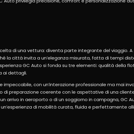
C Auto privilegia precisione, comfort e personalizzazione au
scelta di una vettura: diventa parte integrante del viaggio. 
 la città invita a un’eleganza misurata, fatta di tempi distesi
esperienza GC Auto si fonda su tre elementi: qualità della flot
ai dettagli.
 impeccabile, con un’interazione professionale ma mai inva
llo di preparazione coerente con le aspettative di una cliente
di un arrivo in aeroporto o di un soggiorno in campagna, GC Au
n’esperienza di mobilità curata, fluida e perfettamente allin