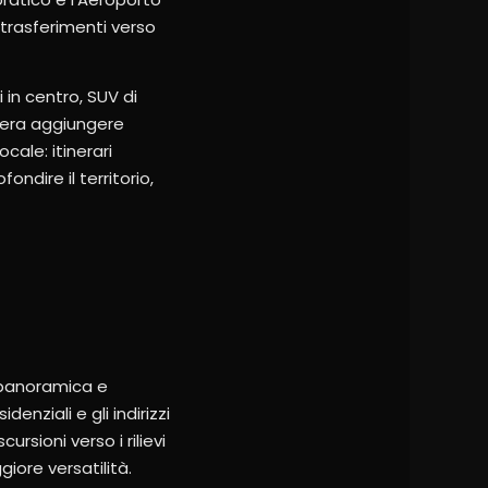
 trasferimenti verso
 in centro, SUV di
idera aggiungere
ale: itinerari
ondire il territorio,
, panoramica e
denziali e gli indirizzi
sioni verso i rilievi
iore versatilità.