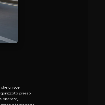
à che unisce
organizzata presso
e discreta,
pratico è l’Aeroporto