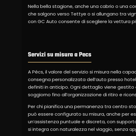
Nella bella stagione, anche una cabrio o una co
che salgono verso Tettye o si allungano tra vi
con GC Auto consente di scegliere la vettura pi
Servizi su misura a Pecs
A Pécs, il valore del servizio si misura nella ca
consegna personalizzata dell’auto presso hotel, i
definiti in anticipo. Ogni dettaglio viene gestit
soggiorno fino all’organizzazione di ritiro e ricons
Per chi pianifica una permanenza tra centro stori
può essere configurato su misura, anche per esi
un’assistenza puntuale e discreta, con supporto 
si integra con naturalezza nel viaggio, senza ap