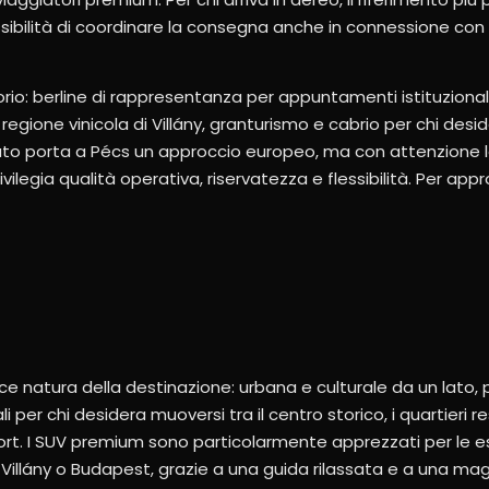
ssibilità di coordinare la consegna anche in connessione con
torio: berline di rappresentanza per appuntamenti istituzionali
 regione vinicola di Villány, granturismo e cabrio per chi des
uto porta a Pécs un approccio europeo, ma con attenzione loc
ivilegia qualità operativa, riservatezza e flessibilità. Per approf
plice natura della destinazione: urbana e culturale da un lato
li per chi desidera muoversi tra il centro storico, i quartieri resi
 I SUV premium sono particolarmente apprezzati per le escur
 Villány o Budapest, grazie a una guida rilassata e a una magg