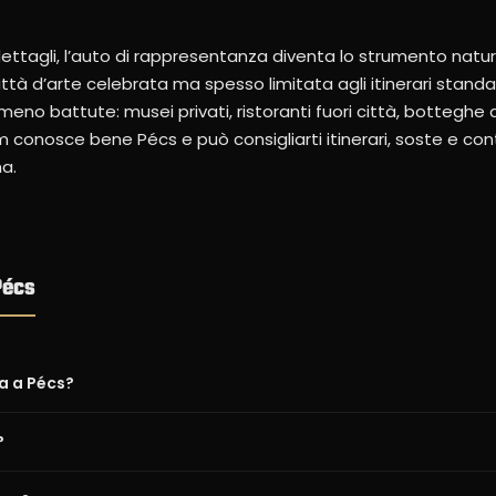
dettagli, l’auto di rappresentanza diventa lo strumento nat
à d’arte celebrata ma spesso limitata agli itinerari standa
 meno battute: musei privati, ristoranti fuori città, botteghe 
 conosce bene Pécs e può consigliarti itinerari, soste e cont
a.
Pécs
a a Pécs?
?