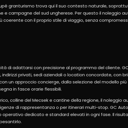
upé granturismo trova qui il suo contesto naturale, soprattu
gne e campagne del sud ungherese. Per questo il noleggio aut
ù coerente con il proprio stile di viaggio, senza compromessi
pacità di adattarsi con precisione al programma del cliente. G
ndirizzi privati, sedi aziendali o location concordate, con br
o con un approccio concierge, dalla selezione del modello più 
egna in fasce orarie flessibili.
co, colline del Mecsek e cantine della regione, il noleggio a
genze di rappresentanza o per itinerari multi-stop. GC Auto 
operativo dedicato e standard elevati in ogni fase. Il risulta
pesantirlo.