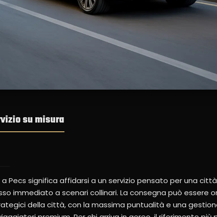
rvizio su misura
a Pecs significa affidarsi a un servizio pensato per una citt
cesso immediato a scenari collinari. La consegna può essere 
trategici della città, con la massima puntualità e una gestion
ggiatori premium. Per chi arriva in aereo, il riferimento più 