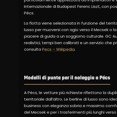
Internazionale di Budapest Ferenc Liszt, con po
Pécs.
La flotta viene selezionata in funzione del terri
lusso per muoversi con agio verso il Mecsek o la
piacere di guida a un soggiorno culturale. GC A
realistici, tempi ben calibrati e un servizio che pr
consulta
Pecs – Wikipedia
.
Modelli di punta per il noleggio a Pécs
A Pécs, le vetture più richieste riflettono la du
territoriale dall’altro. Le berline di lusso sono idea
business con eleganza sobria e massimo comfort.
del Mecsek e per i trasferimenti più lunghi verso