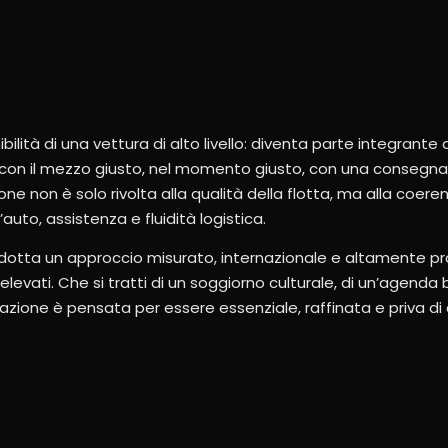
bilità di una vettura di alto livello: diventa parte integrante 
tà con il mezzo giusto, nel momento giusto, con una consegn
nzione non è solo rivolta alla qualità della flotta, ma alla coe
auto, assistenza e fluidità logistica.
dotta un approccio misurato, internazionale e altamente prof
levati. Che si tratti di un soggiorno culturale, di un’agenda 
erazione è pensata per essere essenziale, raffinata e priva di a