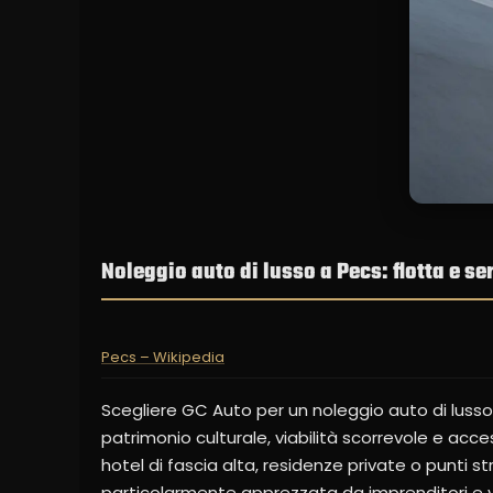
Noleggio auto di lusso a Pecs: flotta e se
Pecs – Wikipedia
Scegliere GC Auto per un noleggio auto di lusso 
patrimonio culturale, viabilità scorrevole e ac
hotel di fascia alta, residenze private o punti s
particolarmente apprezzata da imprenditori e via