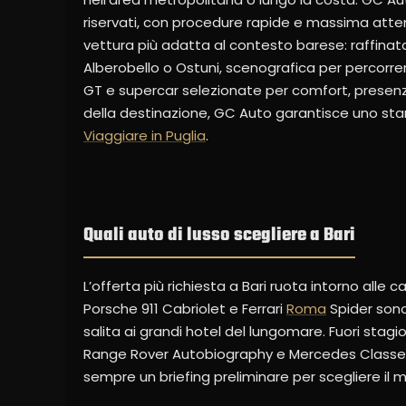
riservati, con procedure rapide e massima attenz
vettura più adatta al contesto barese: raffina
Alberobello o Ostuni, scenografica per percorr
GT e supercar selezionate per comfort, presenza 
della destinazione, GC Auto garantisce uno stand
Viaggiare in Puglia
.
Quali auto di lusso scegliere a Bari
L’offerta più richiesta a Bari ruota intorno alle
Porsche 911 Cabriolet e Ferrari
Roma
Spider sono 
salita ai grandi hotel del lungomare. Fuori sta
Range Rover Autobiography e Mercedes Classe S 
sempre un briefing preliminare per scegliere il m