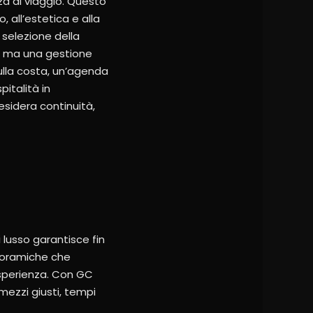
za di viaggio. Questo
 all’estetica e alla
 selezione della
to, ma una gestione
ulla costa, un’agenda
pitalità in
esidera continuità,
 lusso garantisce fin
anoramiche che
esperienza. Con GC
 mezzi giusti, tempi