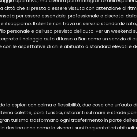
saggio operativo, ma diventa parte integrante dell’esperien
 città che si presta a essere vissuta con attenzione al ritmo,
nsata per essere essenziale, professionale e discreta: dalla
e il soggiorno. Il cliente non trova un servizio standardizza
ilo personale e dell’uso previsto dell’auto. Per un weekend s
erpreta il noleggio auto di lusso a Bari come un servizio di os
 con le aspettative di chi è abituato a standard elevati e d
o la esplori con calma e flessibilità, due cose che un’auto di
terna calette, porti turistici, ristoranti sul mare e strade p
 gran turismo trasformano ogni trasferimento in parte dell’
 la destinazione come la vivono i suoi frequentatori abituali: