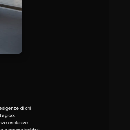
 esigenze di chi
ategico:
enze esclusive
 o presso indirizzi