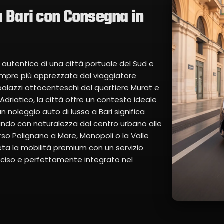
a Bari con Consegna in
re autentico di una città portuale del Sud e
empre più apprezzata dal viaggiatore
 i palazzi ottocenteschi del quartiere Murat e
driatico, la città offre un contesto ideale
un noleggio auto di lusso a Bari significa
sando con naturalezza dal centro urbano alle
so Polignano a Mare, Monopoli o la Valle
reta la mobilità premium con un servizio
preciso e perfettamente integrato nel