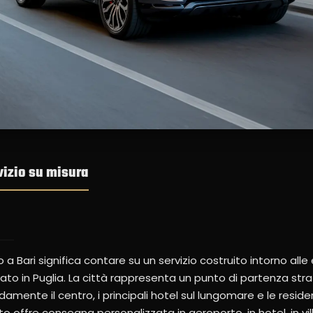
rvizio su misura
a Bari significa contare su un servizio costruito intorno alle
ivato in Puglia. La città rappresenta un punto di partenza str
amente il centro, i principali hotel sul lungomare e le resid
 offre consegna personalizzata in aeroporto, in hotel, in villa