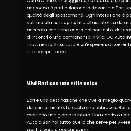
Con GC Auto, il noleggio non è ridotto a un pas
approccio è particolarmente rilevante a Bari, una
qualità degli spostamenti. Ogni interazione è pe
vettura alla consegna, fino all’assistenza durant
accurata che tiene conto del contesto, del prof
di incontri o una permanenza in villa, GC Auto int
movimento. Il risultato è un’esperienza coerente
non compromessi.
Vivi Bari con uno stile unico
Bari è una destinazione che vive al meglio quand
dal primo minuto. La costa che abbraccia Bari al
meritano una giornata intera. Una cabrio o una
Auto a Bari hai tutto quello che serve per vivere
giusti e zero preoccupazioni.