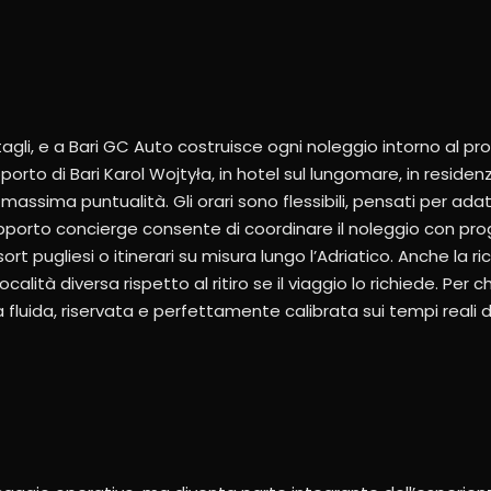
tagli, e a Bari GC Auto costruisce ogni noleggio intorno al prof
to di Bari Karol Wojtyła, in hotel sul lungomare, in residen
a massima puntualità. Gli orari sono flessibili, pensati per adatt
 supporto concierge consente di coordinare il noleggio con pr
ort pugliesi o itinerari su misura lungo l’Adriatico. Anche la
alità diversa rispetto al ritiro se il viaggio lo richiede. Per 
 fluida, riservata e perfettamente calibrata sui tempi reali d