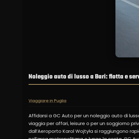
Noleggio auto di lusso a Bari: flotta e se
Viaggiare in Puglia
Affidarsi a GC Auto per un noleggio auto di lusso 
viaggia per affari, leisure o per un soggiorno pr
dall’Aeroporto Karol Wojtyła si raggiungono rapid
nell’area metropolitana o lungo la costa. GC Auto