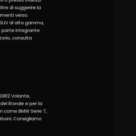
tre di suggerire la
amenti verso
, SUV di alta gamma,
è parte integrante
torio, consulta
 DB12 Volante,
el litorale e per la
ium come BMW Serie 7,
urbani. Consigliamo