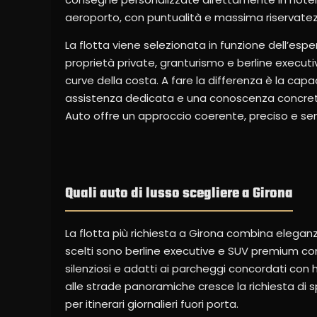
aeroporto, con puntualità e massima riservatez
La flotta viene selezionata in funzione dell’espe
proprietà private, granturismo e berline executiv
curve della costa. A fare la differenza è la capacit
assistenza dedicata e una conoscenza concreta d
Auto offre un approccio coerente, preciso e senza
Quali auto di lusso scegliere a Girona
La flotta più richiesta a Girona combina eleganza e 
scelti sono berline executive e SUV premium c
silenziosi e adatti ai parcheggi concordati con hot
alle strade panoramiche cresce la richiesta di
per itinerari giornalieri fuori porta.