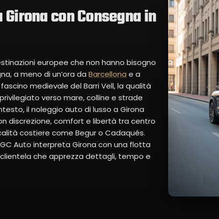
a Girona con Consegna in
destinazioni europee che non hanno bisogno
gna, a meno di un’ora da
Barcellona
e a
fascino medievale del Barri Vell, la qualità
ivilegiato verso mare, colline e strade
testo, il noleggio auto di lusso a Girona
n discrezione, comfort e libertà tra centro
località costiere come Begur o Cadaqués.
, GC Auto interpreta Girona con una flotta
 clientela che apprezza dettagli, tempo e