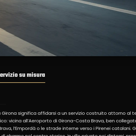
servizio su misura
irona significa affidarsi a un servizio costruito attorno al terr
co: vicina all’Aeroporto di Girona-Costa Brava, ben collegata
va, l’Empordà o le strade interne verso i Pirenei catalani.
 charme nel centro storico, in ville private nei dintorni, pre