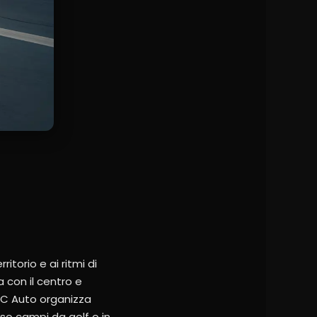
itorio e ai ritmi di
 con il centro e
 GC Auto organizza
sso campi da golf o in