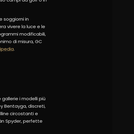
e soggiorni in
ra vivere la luce e le
programmi modificabili,
onimo di misura, GC
ipedia
.
 gallerie i modelli più
 Bentayga, discreti,
lline circostanti e
án Spyder, perfette