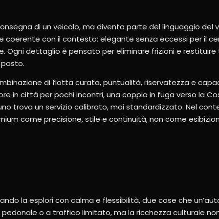
consegna di un veicolo, ma diventa parte del linguaggio del v
 coerente con il contesto: elegante senza eccessi per il cent
. Ogni dettaglio è pensato per eliminare frizioni e restituire
 posto.
ombinazione di flotta curata, puntualità, riservatezza e capa
e in città per pochi incontri, una coppia in fuga verso la Co
uno trova un servizio calibrato, mai standardizzato. Nel cont
emium come precisione, stile e continuità, non come esibizio
ndo la esplori con calma e flessibilità, due cose che un’aut
 pedonale o a traffico limitato, ma la ricchezza culturale non fin