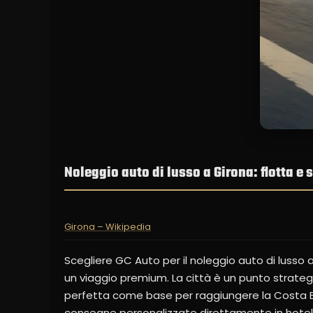
Noleggio auto di lusso a Girona: flotta e 
Girona – Wikipedia
Scegliere GC Auto per il noleggio auto di lusso a G
un viaggio premium. La città è un punto strategi
perfetta come base per raggiungere la Costa Bra
consegne personalizzate direttamente in hotel di