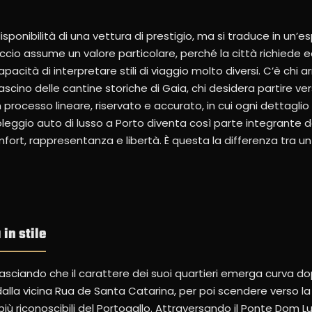
isponibilità di una vettura di prestigio, ma si traduce in un’e
io assume un valore particolare, perché la città richiede equ
acità di interpretare stili di viaggio molto diversi. C’è chi ar
 fascino delle cantine storiche di Gaia, chi desidera partire ver
n processo lineare, riservato e accurato, in cui ogni dettagli
noleggio auto di lusso a Porto diventa così parte integrante d
rt, rappresentanza e libertà. È questa la differenza tra un
in stile
asciando che il carattere dei suoi quartieri emerga curva do
dalla vicina Rua de Santa Catarina, per poi scendere verso la R
iù riconoscibili del Portogallo. Attraversando il Ponte Dom Luí