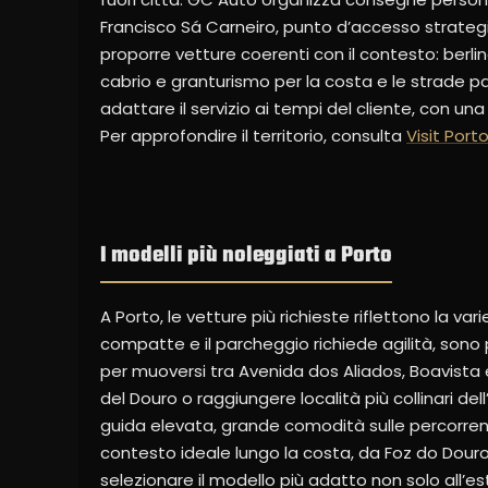
Francisco Sá Carneiro, punto d’accesso strategic
proporre vetture coerenti con il contesto: berlin
cabrio e granturismo per la costa e le strade pan
adattare il servizio ai tempi del cliente, con u
Per approfondire il territorio, consulta
Visit Port
I modelli più noleggiati a Porto
A Porto, le vetture più richieste riflettono la var
compatte e il parcheggio richiede agilità, sono 
per muoversi tra Avenida dos Aliados, Boavista e
del Douro o raggiungere località più collinari de
guida elevata, grande comodità sulle percorrenze 
contesto ideale lungo la costa, da Foz do Dour
selezionare il modello più adatto non solo all’es