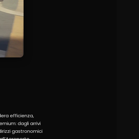
dera efficienza,
emium: dagli arrivi
dirizzi gastronomici
 all’Aeroporto