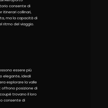
itorio consente di
tinerari collinari,
tta, ma la capacità di
l ritmo del viaggio.
 possono essere più
o elegante, ideali
ra esplorare la valle
: offrono posizione di
coupé trovano il loro
to consente di