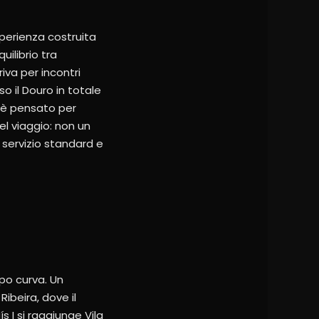
sperienza costruita
ilibrio tra
riva per incontri
so il Douro in totale
o è pensato per
el viaggio: non un
 servizio standard e
po curva. Un
ibeira, dove il
s I si raggiunge Vila