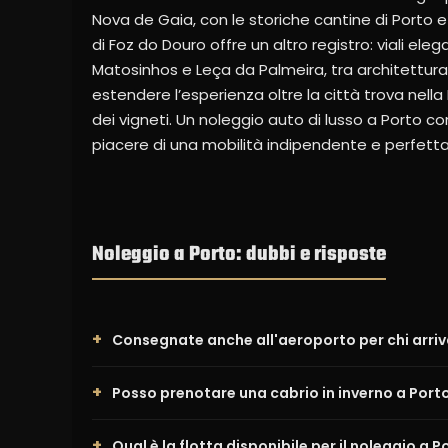
Nova de Gaia, con le storiche cantine di Porto e p
di Foz do Douro offre un altro registro: viali el
Matosinhos e Leça da Palmeira, tra architettura 
estendere l’esperienza oltre la città trova nella N
dei vigneti. Un noleggio auto di lusso a Porto co
piacere di una mobilità indipendente e perfetta
Noleggio a Porto: dubbi e risposte
Consegnate anche all'aeroporto per chi arriv
Posso prenotare una cabrio in inverno a Port
Qual è la flotta disponibile per il noleggio a P