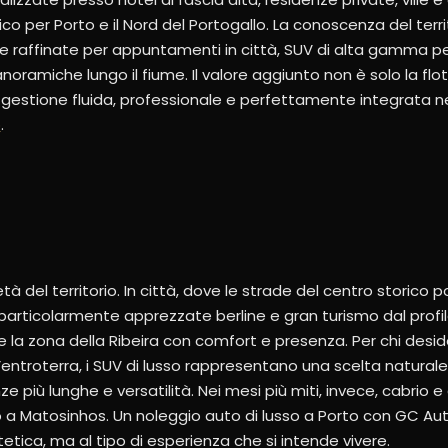
o per Porto e il Nord del Portogallo. La conoscenza del terr
e raffinate per appuntamenti in città, SUV di alta gamma per i
oramiche lungo il fiume. Il valore aggiunto non è solo la flo
na gestione fluida, professionale e perfettamente integrata ne
o
.
ietà del territorio. In città, dove le strade del centro storico
particolarmente apprezzate berline e gran turismo dal profil
 la zona della Ribeira con comfort e presenza. Per chi deside
ll’entroterra, i SUV di lusso rappresentano una scelta naturale
più lunghe e versatilità. Nei mesi più miti, invece, cabrio e 
o a Matosinhos. Un noleggio auto di lusso a Porto con GC Au
tetica, ma al tipo di esperienza che si intende vivere.