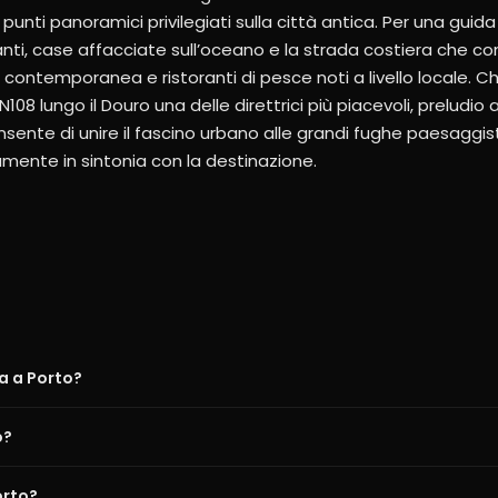
unti panoramici privilegiati sulla città antica. Per una guida 
eganti, case affacciate sull’oceano e la strada costiera che 
contemporanea e ristoranti di pesce noti a livello locale. C
108 lungo il Douro una delle direttrici più piacevoli, preludio 
nsente di unire il fascino urbano alle grandi fughe paesaggist
mente in sintonia con la destinazione.
a a Porto?
o?
orto?