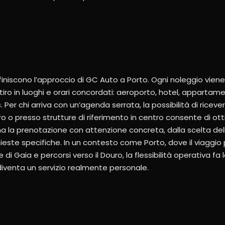
efiniscono l’approccio di GC Auto a Porto. Ogni noleggio vien
itiro in luoghi e orari concordati: aeroporto, hotel, appartam
. Per chi arriva con un’agenda serrata, la possibilità di riceve
o o presso strutture di riferimento in centro consente di ot
la prenotazione con attenzione concreta, dalla scelta dell
ichieste specifiche. In un contesto come Porto, dove il viaggio
i Gaia e percorsi verso il Douro, la flessibilità operativa fa 
diventa un servizio realmente personale.