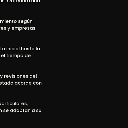
tras. Obtendrá una
nimiento según
res y empresas,
a inicial hasta la
 el tiempo de
y revisiones del
estado acorde con
articulares,
n se adaptan a su