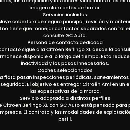
luidos, las franquicias y los costes vinculados a los ex
imagen clara antes de firmar.
Servicios incluidos
cluye cobertura de seguro principal, revisión y mante
d no tiene que manejar contactos separados con talle
consulte GC Auto.
Persona de contacto dedicada
ntacto sigue a la Citroën Berlingo XL desde la consult
rmanece disponible a lo largo del tiempo. Esto reduce
inactividad y los pasos innecesarios.
Coches seleccionados
la flota pasan inspecciones periódicas, saneamientos 
seguridad. El objetivo es entregar Citroën Ami en un 
las expectativas de la marca.
Servicio adaptado a distintos perfiles
 de Citroen Berlingo XL con GC Auto está pensado para p
empresas. El contrato y las modalidades de explotació
perfil.