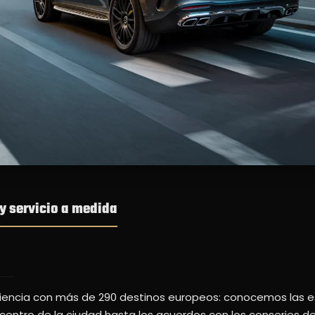
 y servicio a medida
eriencia con más de 290 destinos europeos: conocemos las e
l centro de la ciudad hasta los acuerdos con los conserjes d