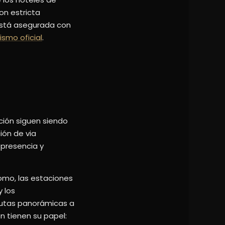
on estricta
 está asegurada con
rismo oficial
.
ación siguen siendo
ión de via
presencia y
omo, las estaciones
y los
 rutas panorámicas a
n tienen su papel: