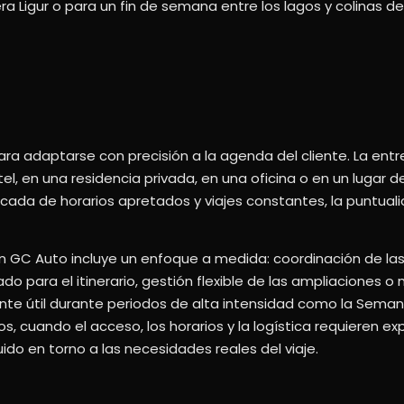
era Ligur o para un fin de semana entre los lagos y colinas d
para adaptarse con precisión a la agenda del cliente. La en
el, en una residencia privada, en una oficina o en un lugar 
lpicada de horarios apretados y viajes constantes, la puntual
 con GC Auto incluye un enfoque a medida: coordinación de la
o para el itinerario, gestión flexible de las ampliaciones o
lmente útil durante periodos de alta intensidad como la Seman
 cuando el acceso, los horarios y la logística requieren expe
uido en torno a las necesidades reales del viaje.