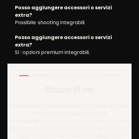
Posso aggiungere accessori o servizi
extra?
Possibile: shooting integrabili.
Posso aggiungere accessori o servizi
extra?
Sì : opzioni premium integrabili.
ESPERIENZE REALI, CLIENTI SODDISFATTI
Dicono di noi
Ogni giorno accompagniamo chi sceglie GC Auto
in esperienze di guida esclusive.
Le nostre auto non sono solo un mezzo, ma parte
di un’emozione: un matrimonio indimenticabile, un
viaggio di lavoro importante, un weekend da