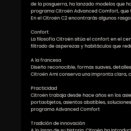
de la posguerra, ha lanzado modelos que han
programa Citroën Advanced Comfort, que tra
En el Citroën C2 encontrarás algunos rasgo
Confort
La filosofía Citroën sitúa el confort en el
filtrado de asperezas y habitáculos que reduc
A la francesa
Diseño reconocible, formas suaves, detalle
Citroën Ami conserva una impronta clara, c
Practicidad
Citroën trabaja desde hace años en los asien
portaobjetos, asientos abatibles, solucione
programa Advanced Comfort
Tradición de innovación
A lo largo de su historia, Citroën ha introd