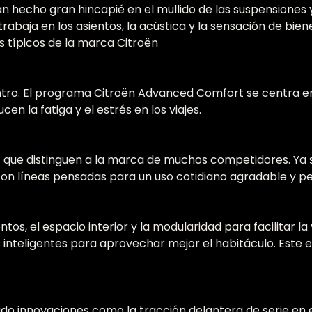
 hecho gran hincapié en el mullido de las suspensiones y 
baja en los asientos, la acústica y la sensación de bien
s típicos de la marca Citroën
 centro. El programa Citroën Advanced Comfort se centra en
en la fatiga y el estrés en los viajes.
s que distinguen a la marca de muchos competidores. Ya s
on líneas pensadas para un uso cotidiano agradable y pe
tos, el espacio interior y la modularidad para facilitar 
s inteligentes para aprovechar mejor el habitáculo. Este
ucido innovaciones como la tracción delantera de serie en 