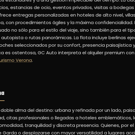
os, estancias de ocio, eventos privados, visitas a bodegas
ofrece entregas personalizadas en hoteles de alto nivel, villa
ca, con procedimientos ágiles y la máxima confidencialidad.
o no sólo para el estilo del viaje, sino también para el tipo
 autopista o rutas panorámicas. La flota incluye berlinas eje
oches seleccionados por su confort, presencia paisajística 
a es ostentosa, GC Auto interpreta el alquiler premium con
urismo Verona
.
na
 doble alma del destino: urbana y refinada por un lado, paisa
dad, citas profesionales o llegadas a hoteles emblemáticos, 
omodidad, tranquilidad y discreta presencia. Quienes, por el
ago de Garda o desplazarse con mayor versatilidad a lugares a