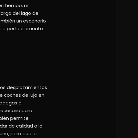
en tiempo, un
largo del lago de
también un escenario
dapte perfectamente
 los desplazamientos
de coches de lujo en
 bodegas o
 necesaria para
bién permite
dar de calidad a lo
no, para que la