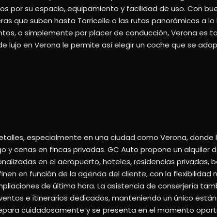
os por su espacio, equipamiento y facilidad de uso. Con bu
s que suben hasta Torricelle o las rutas panorámicas a lo 
entos, o simplemente por placer de conducción, Verona es 
s de lujo en Verona le permite así elegir un coche que se a
s detalles, especialmente en una ciudad como Verona, donde
ago y cenas en fincas privadas. GC Auto propone un alquiler 
alizadas en el aeropuerto, hoteles, residencias privadas,
inen en función de la agenda del cliente, con la flexibilidad
liaciones de última hora. La asistencia de conserjería tam
 eventos e itinerarios dedicados, manteniendo un único están
prepara cuidadosamente y se presenta en el momento oportu