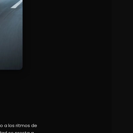
no a los ritmos de
dad se presta a