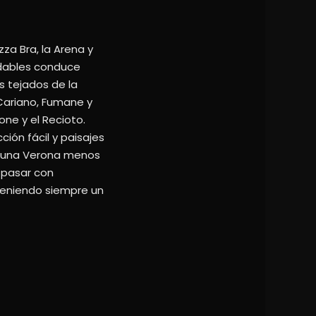
za Bra, la Arena y
radables conduce
s tejados de la
n Cariano, Fumane y
ne y el Recioto.
ión fácil y paisajes
en una Verona menos
 pasar con
nteniendo siempre un