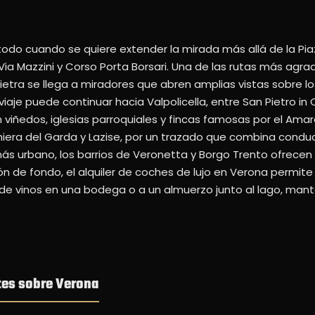
odo cuando se quiere extender la mirada más allá de la Piaz
 Via Mazzini y Corso Porta Borsari. Una de las rutas más ag
ietra se llega a miradores que abren amplias vistas sobre lo
 viaje puede continuar hacia Valpolicella, entre San Pietro i
viñedos, iglesias parroquiales y fincas famosas por el Amaro
chiera del Garda y Lazise, por un trazado que combina conducc
 más urbano, los barrios de Veronetta y Borgo Trento ofrec
 de fondo, el alquiler de coches de lujo en Verona permite
 de vinos en una bodega o a un almuerzo junto al lago, ma
tes sobre Verona