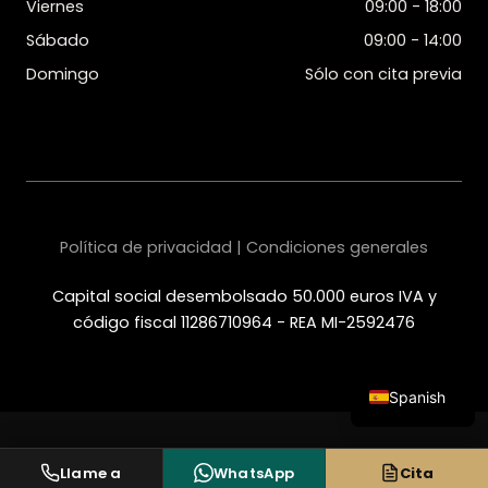
Viernes
09:00 - 18:00
Sábado
09:00 - 14:00
Domingo
Sólo con cita previa
Política de privacidad | Condiciones generales
Capital social desembolsado 50.000 euros IVA y
código fiscal 11286710964 - REA MI-2592476
Spanish
Italian
English
Llame a
WhatsApp
Cita