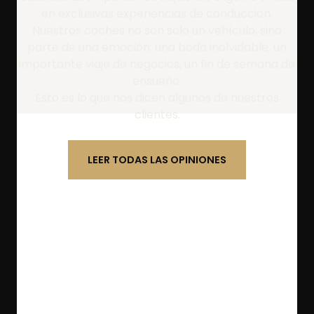
en exclusivas experiencias de conducción.
Nuestros coches no son sólo un vehículo, sino
parte de una emoción: una boda inolvidable, un
importante viaje de negocios, un fin de semana de
ensueño.
Esto es lo que nos dicen algunos de nuestros
clientes.
LEER TODAS LAS OPINIONES