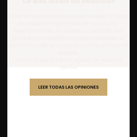
Lo que dicen de nosotros
Cada día acompañamos a quienes eligen GC Auto
en exclusivas experiencias de conducción.
Nuestros coches no son sólo un vehículo, sino
parte de una emoción: una boda inolvidable, un
importante viaje de negocios, un fin de semana de
ensueño.
Esto es lo que nos dicen algunos de nuestros
clientes.
LEER TODAS LAS OPINIONES