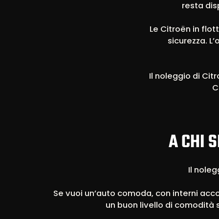
resta dis
Le Citroën in flot
sicurezza. L
Il noleggio di Ci
C
A CHI S
Il noleg
Se vuoi un’auto comoda, con interni acco
un buon livello di comodità