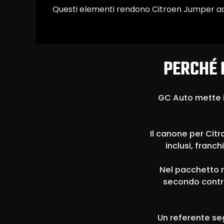
Questi elementi rendono Citroen Jumper ada
PERCHÉ 
GC Auto mette i
Il canone per Citr
inclusi, franch
Nel pacchetto r
secondo contra
Un referente seg