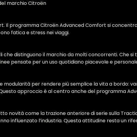
i del marchio Citroën
fort. Il programma Citroën Advanced Comfort si concentra 
cono fatica e stress nei viaggi.
 che distinguono il marchio da molti concorrenti. Che si tr
nee pensate per un uso quotidiano piacevole e personale
i e modularità per rendere più semplice la vita a bordo: vani 
olo. Questo approccio è al centro anche del programma A
otto novità come la trazione anteriore di serie sulla Trac
nno influenzato l’industria. Questa attitudine resta un rife