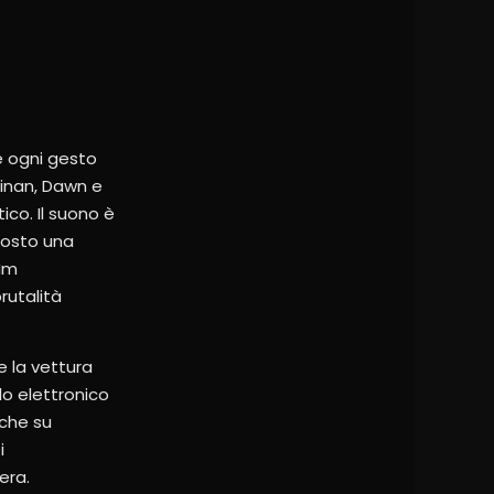
re ogni gesto
llinan, Dawn e
co. Il suono è
tosto una
 Nm
rutalità
e la vettura
lo elettronico
nche su
i
era.