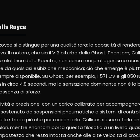
olls Royce
Royce si distingue per una qualità rara: la capacità di rende
tivo. Il motore, che sia il V12 biturbo delle Ghost, Phantom, Cu
re elettrico della Spectre, non cerca mai protagonismo acusti
te da qualsiasi esibizione meccanica; ciò che emerge è piut
empre disponibile. Su Ghost, per esempio, i 571 CV e gli 850
in circa 4,8 secondi, ma la sensazione dominante non è la b
 assenza di sforzo.
ssività e precisione, con un carico calibrato per accompagnar
, sostenuto da sospensioni pneumatiche e sistemi di control
re la strada più che per raccontarla. Cullinan riesce a farlo a
golari, mentre Phantom porta questa filosofia a un livello quas
postezza che resta intatta anche alle alte velocità di croci