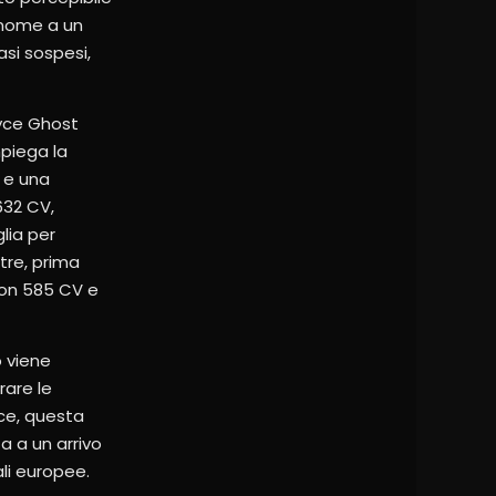
 nome a un
si sospesi,
oyce Ghost
mpiega la
 e una
632 CV,
lia per
ctre, prima
 con 585 CV e
o viene
rare le
yce, questa
a a un arrivo
ali europee.