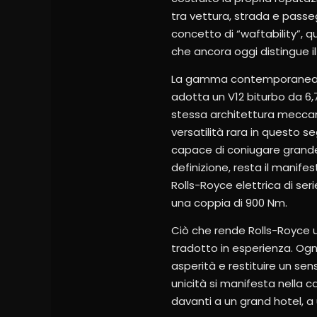
tra vettura, strada e passe
concetto di “waftability”, 
che ancora oggi distingue 
La gamma contemporanea int
adotta un V12 biturbo da 6,7
stessa architettura meccani
versatilità rara in questo s
capace di coniugare grande
definizione, resta il manifes
Rolls-Royce elettrica di ser
una coppia di 900 Nm.
Ciò che rende Rolls-Royce u
tradotto in esperienza. Ogni
asperità e restituire un se
unicità si manifesta nella c
davanti a un grand hotel, a 