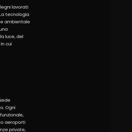
legni lavorati
 La tecnologia
ione ambientale
 una
a luce, del
in cui
hiede
io. Ogni
funzionale,
so aeroporti
enze private,