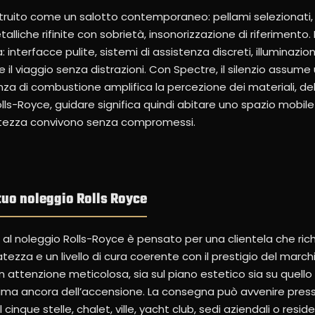
struito come un salotto contemporaneo: pellami selezionati, 
talliche rifinite con sobrietà, insonorizzazione di riferimento.
 interfacce pulite, sistemi di assistenza discreti, illuminaz
l viaggio senza distrazioni. Con Spectre, il silenzio assume
nza di combustione amplifica la percezione dei materiali, dell
ls-Royce, guidare significa quindi abitare uno spazio mobile 
natezza convivono senza compromessi.
 tuo noleggio Rolls Royce
o al noleggio Rolls-Royce è pensato per una clientela che ric
atezza e un livello di cura coerente con il prestigio del march
 attenzione meticolosa, sia sul piano estetico sia su quello 
 prima ancora dell’accensione. La consegna può avvenire pres
l cinque stelle, chalet, ville, yacht club, sedi aziendali o resid