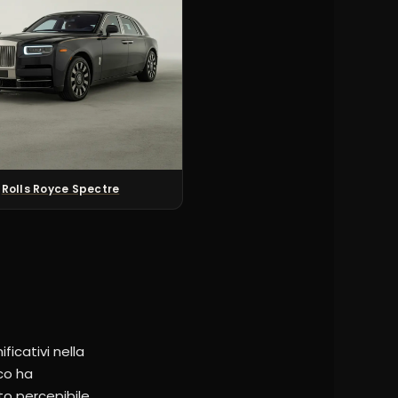
Rolls Royce Spectre
ficativi nella
ico ha
ito percepibile