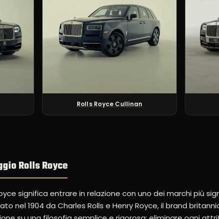
Rolls Royce Cullinan
eggio Rolls Royce
oyce significa entrare in relazione con uno dei marchi più signi
ato nel 1904 da Charles Rolls e Henry Royce, il brand britann
ione su una filosofia semplice e rigorosa: eliminare ogni attr