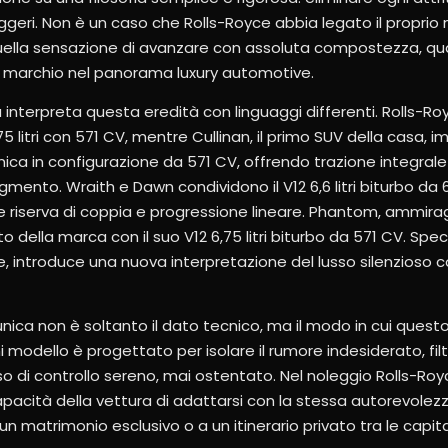
ggeri. Non è un caso che Rolls-Royce abbia legato il proprio
quella sensazione di avanzare con assoluta compostezza, qua
il marchio nel panorama luxury automotive.
erpreta questa eredità con linguaggi differenti. Rolls-R
5 litri con 571 CV, mentre Cullinan, il primo SUV della casa, i
ca in configurazione da 571 CV, offrendo trazione integrale
egmento. Wraith e Dawn condividono il V12 6,6 litri biturbo da 
 riserva di coppia e progressione lineare. Phantom, ammirag
to della marca con il suo V12 6,75 litri biturbo da 571 CV. Spe
ie, introduce una nuova interpretazione del lusso silenzioso
nica non è soltanto il dato tecnico, ma il modo in cui quest
 modello è progettato per isolare il rumore indesiderato, filt
nso di controllo sereno, mai ostentato. Nel noleggio Rolls-Ro
apacità della vettura di adattarsi con la stessa autorevolezz
un matrimonio esclusivo o a un itinerario privato tra le capit