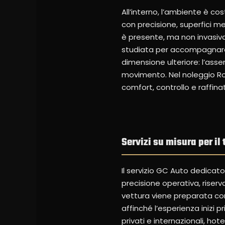
All’interno, l’ambiente è co
con precisione, superfici me
è presente, ma non invasiva:
studiata per accompagnare i
dimensione ulteriore: l’asse
movimento. Nel noleggio Rol
comfort, controllo e raffi
Servizi su misura per il
Il servizio GC Auto dedicat
precisione operativa, riserv
vettura viene preparata con
affinché l’esperienza inizi
privati e internazionali, hote