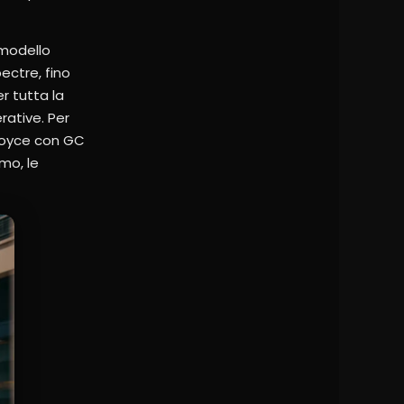
 modello
pectre, fino
er tutta la
rative. Per
s-Royce con GC
tmo, le