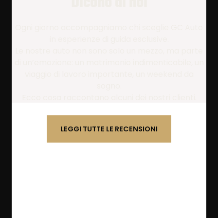
Dicono di noi
Ogni giorno accompagniamo chi sceglie GC Auto
in esperienze di guida esclusive.
Le nostre auto non sono solo un mezzo, ma parte
di un’emozione: un matrimonio indimenticabile, un
viaggio di lavoro importante, un weekend da
sogno.
Ecco cosa raccontano alcuni dei nostri clienti.
LEGGI TUTTE LE RECENSIONI