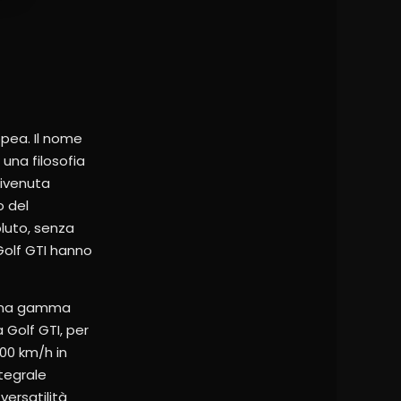
opea. Il nome
 una filosofia
divenuta
o del
luto, senza
Golf GTI hanno
e una gamma
 Golf GTI, per
00 km/h in
ntegrale
versatilità