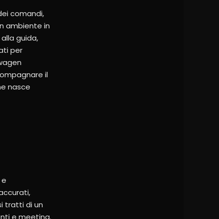
 dei comandi,
un ambiente in
alla guida,
ati per
swagen
compagnare il
che nasce
 e
accurati,
 tratti di un
enti e meeting.