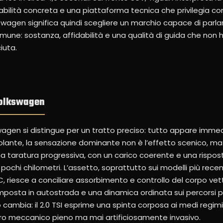
tabilità concreta e una piattaforma tecnica che privilegia c
wagen significa quindi scegliere un marchio capace di parlar
omune: sostanza, affidabilità e una qualità di guida che non 
iuta.
Volkswagen
wagen si distingue per un tratto preciso: tutto appare imme
volante, la sensazione dominante non è l’effetto scenico, ma 
una taratura progressiva, con un carico coerente e una rispo
ochi chilometri. L’assetto, soprattutto sui modelli più recent
, riesce a conciliare assorbimento e controllo del corpo vet
osta in autostrada e una dinamica ordinata sui percorsi più
ro cambia: il 2.0 TSI esprime una spinta corposa ai medi regimi
 meccanico pieno ma mai artificiosamente invasivo.