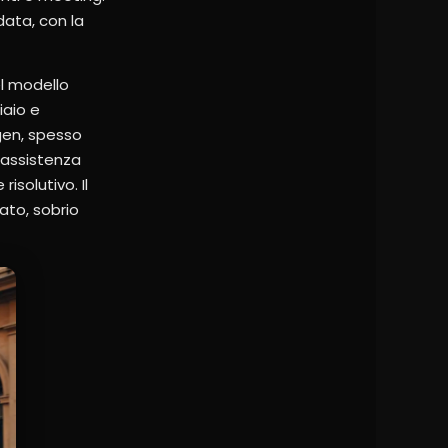
data, con la
el modello
iaio e
gen, spesso
l’assistenza
isolutivo. Il
rato, sobrio