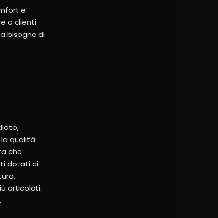
omfort e
e a clienti
ha bisogno di
diato,
la qualità
sta che
i dotati di
tura,
 articolati.
,