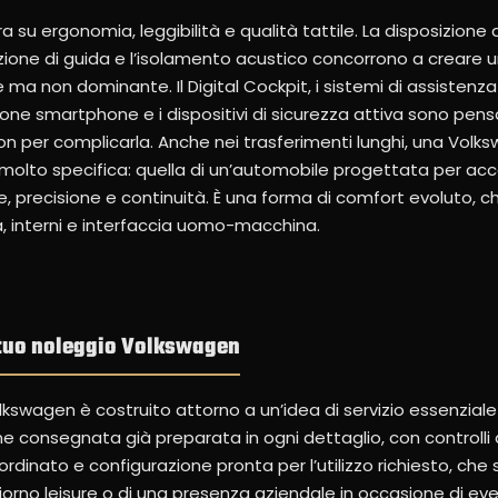
ra su ergonomia, leggibilità e qualità tattile. La disposizione
sizione di guida e l’isolamento acustico concorrono a creare 
 ma non dominante. Il Digital Cockpit, i sistemi di assistenza 
ione smartphone e i dispositivi di sicurezza attiva sono pens
non per complicarla. Anche nei trasferimenti lunghi, una Volk
 molto specifica: quella di un’automobile progettata per ac
 precisione e continuità. È una forma di comfort evoluto, 
ca, interni e interfaccia uomo-macchina.
l tuo noleggio Volkswagen
lkswagen è costruito attorno a un’idea di servizio essenziale
ne consegnata già preparata in ogni dettaglio, con controlli 
dinato e configurazione pronta per l’utilizzo richiesto, che si
giorno leisure o di una presenza aziendale in occasione di ev