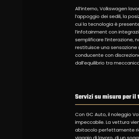
All’interno, Volkswagen lavo
l’appoggio dei sedili, la po
cui la tecnologia è presente
l’infotainment con integraz
semplificare l’interazione, 
restituisce una sensazione
conducente con discrezione,
dall’equilibrio tra meccani
Servizi su misura per i
Con GC Auto, il noleggio Vo
impeccabile. La vettura vie
abitacolo perfettamente rior
viaggio di lavoro, di un sog