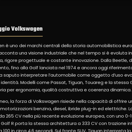
leggio Volkswagen
n è uno dei marchi centrali della storia automobilistica eur
acconta una visione industriale che nel tempo si è evoluta in
ca, rigore progettuale e costante innovazione. Dalla Beetle, 
to, fino alla Golf lanciata nel 1974 e ancora oggi riferiment
 saputo interpretare l’automobile come oggetto d’uso evo
 identità. Modelli come Passat, Tiguan, Touareg e la stessa 
ria per ergonomia, qualità costruttiva e coerenza dinamica.
, la forza di Volkswagen risiede nella capacità di offrir
orizzazioni benzina, diesel, ibride plug-in ed elettriche. La
da 265 CV nella più recente evoluzione europea, con uno 0-1
 Golf R porta la stessa architettura a 333 CV con trazione i
100 in circa 4,6 secondi. Sul fronte SUV, Tiguan interpreta la 