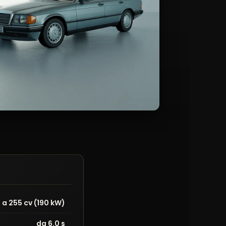
o a 255 cv (190 kW)
da 6.0 s