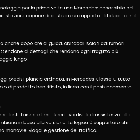
 noleggia per la prima volta una Mercedes: accessibile nel
tazioni, capace di costruire un rapporto di fiducia con il
po anche dopo ore di guida, abitacoli isolati dai rumori
attenzione ai dettagli che rendono ogni tragitto più
iaggio lungo.
aggi precisi, plancia ordinata. In Mercedes Classe C tutto
o di prodotto ben rifinito, in linea con il posizionamento
a
i di infotainment moderni e vari livelli di assistenza alla
mbiano in base alla versione. La logica è supportare chi
no manovre, viaggi e gestione del traffico.