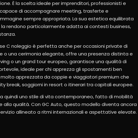
one. È la scelta ideale per imprenditori, professionisti e
capace di accompagnare meeting, trasferte e
’immagine sempre appropriata. La sua estetica equilibrata
o la rendono particolarmente adatta ai contesti business,
stanza.
e C noleggio è perfetta anche per occasioni private di
ile o una cerimonia elegante, offre una presenza distinta e
ving o un grand tour europeo, garantisce una qualità di
nfortevole, ideale per chi apprezza gli spostamenti ben
one molto apprezzata da coppie e viaggiatori premium che
y break, soggiorni in resort o itinerari tra capitali europee.
 quindi uno stile di vita contemporaneo, fatto di mobilità
ne alla qualità. Con GC Auto, questo modello diventa ancora
ervizio allineato a ritmi internazionali e aspettative elevate.