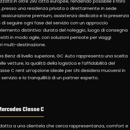
ata in oltre 290 città europee, rendendo possibile il ritiro
el, presso una residenza privata o direttamente in sede
o assicurazione premium, assistenza dedicata e la presenza
di seguire ogni fase del servizio con un approccio
ro elemento distintivo: durata del noleggio, luogo di consegna
iti in modo agile, con soluzioni pensate per viaggi
ari multi-destinazione.
s Benz di livello superiore, GC Auto rappresenta una scelta
le vetture, la qualità della logistica e l’affidabilità del
sse C rent un’opzione ideale per chi desidera muoversi in
ervizio e la tranquillità di un partner esperto.
 Mercedes Classe C
adatta a una clientela che cerca rappresentanza, comfort e