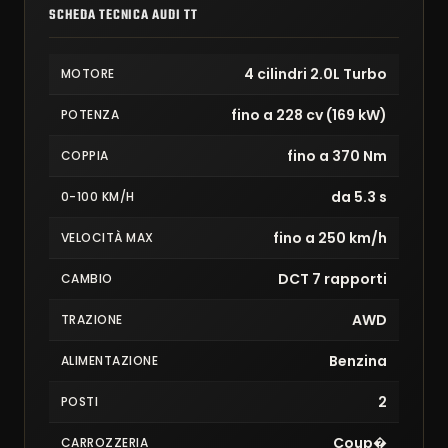
SCHEDA TECNICA AUDI TT
4 cilindri 2.0L Turbo
MOTORE
fino a 228 cv (169 kW)
POTENZA
fino a 370 Nm
COPPIA
da 5.3 s
0-100 KM/H
fino a 250 km/h
VELOCITÀ MAX
DCT 7 rapporti
CAMBIO
AWD
TRAZIONE
Benzina
ALIMENTAZIONE
2
POSTI
Coup�
CARROZZERIA