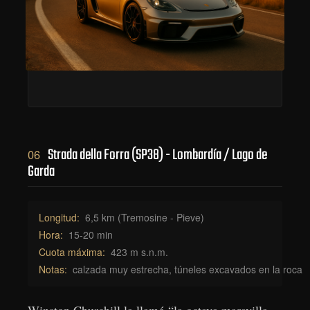
Strada della Forra (SP38) - Lombardía / Lago de
06
Garda
Longitud:
6,5 km (Tremosine - Pieve)
Hora:
15-20 min
Cuota máxima:
423 m s.n.m.
Notas:
calzada muy estrecha, túneles excavados en la roca
Winston Churchill la llamó “la octava maravilla