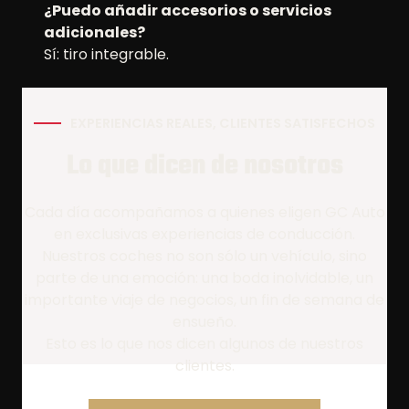
¿Puedo añadir accesorios o servicios
adicionales?
Sí: tiro integrable.
EXPERIENCIAS REALES, CLIENTES SATISFECHOS
Lo que dicen de nosotros
Cada día acompañamos a quienes eligen GC Auto
en exclusivas experiencias de conducción.
Nuestros coches no son sólo un vehículo, sino
parte de una emoción: una boda inolvidable, un
importante viaje de negocios, un fin de semana de
ensueño.
Esto es lo que nos dicen algunos de nuestros
clientes.