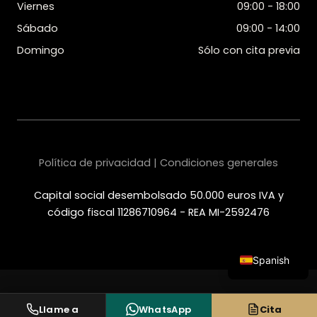
Viernes
09:00 - 18:00
Sábado
09:00 - 14:00
Domingo
Sólo con cita previa
Política de privacidad | Condiciones generales
Capital social desembolsado 50.000 euros IVA y
código fiscal 11286710964 - REA MI-2592476
Spanish
Italian
English
Llame a
WhatsApp
Cita