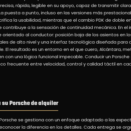
recisa, rápida, legible en su apoyo, capaz de transmitir cla
 La puesta a punto, incluso en las versiones más prestacion
ifica la usabilidad, mientras que el cambio PDK de doble 
 contribuye a la sensación de continuidad mecánica. En el in
orientado al conductor: posición baja de los asientos en lo
ales de alto nivel y una interfaz tecnológica diseñada para
e. El resultado es un entorno en el que cuero, Alcántara, met
en con una lógica funcional impecable. Conducir un Porsche s
poco frecuente entre velocidad, control y calidad táctil en c
 su Porsche de alquiler
e Porsche se gestiona con un enfoque adaptado a las expec
econocer la diferencia en los detalles. Cada entrega se org