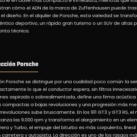
orsche en clave más compacta e inmediata, mientras que lo
ran cómo el ADN de la marca de Zuffenhausen puede tras
 el diseño. En el alquiler de Porsche, esta variedad se trans
téntico deportivo, un rápido gran turismo o un SUV de altas 
onta técnica.
ucción Porsche
ón Porsche se distingue por una cualidad poco común: la s
amente lo que el conductor espera, sin filtros innecesarios 
iones aspirada o sobrealimentada, define una firma acústica 
 compactas a bajas revoluciones y una progresión más met
rrevoluciones sube bruscamente. En los 911 GT3 y GT3 RS, el
alcanza las 9.000 rpm y transforma el alargamiento en un el
rrera y Turbo, el empuje del biturbo es más corpulento, lineal
arretera y autopista. La dirección es uno de los rasgos m