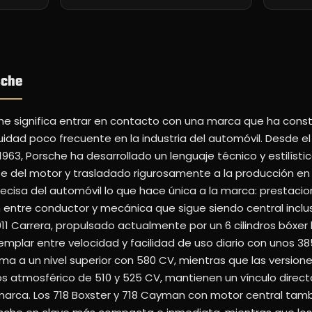
sche
rsche significa entrar en contacto con una marca que ha const
idad poco frecuente en la industria del automóvil. Desde el
1963, Porsche ha desarrollado un lenguaje técnico y estilísti
e del motor y trasladado rigurosamente a la producción en 
recisa del automóvil lo que hace única a la marca: prestaci
n entre conductor y mecánica que sigue siendo central inclu
11 Carrera, propulsado actualmente por un 6 cilindros bóxer 
ejemplar entre velocidad y facilidad de uso diario con unos 385
ma a un nivel superior con 580 CV, mientras que las version
ros atmosférico de 510 y 525 CV, mantienen un vínculo direct
 marca. Los 718 Boxster y 718 Cayman con motor central tam