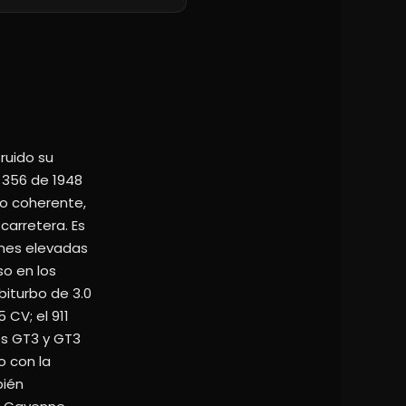
ruido su
 356 de 1948
co coherente,
carretera. Es
ones elevadas
so en los
biturbo de 3.0
 CV; el 911
es GT3 y GT3
o con la
bién