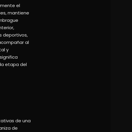
ramente el
ales, mantiene
embrague
terior,
s deportivos,
 acompañar al
al y
ignifica
ada etapa del
tativas de una
aniza de