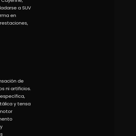
s Cayenne,
ladarse a SUV
forma en
prestaciones,
ensación de
ni artificios.
específica,
álica y tensa
 motor
emento
 y
ás