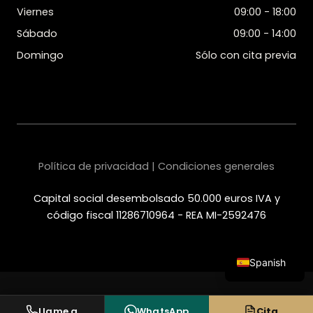
Viernes
09:00 - 18:00
Sábado
09:00 - 14:00
Domingo
Sólo con cita previa
Política de privacidad | Condiciones generales
Capital social desembolsado 50.000 euros IVA y
código fiscal 11286710964 - REA MI-2592476
Spanish
Italian
English
Llame a
WhatsApp
Cita