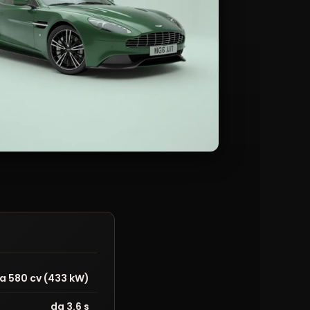
 a 580 cv (433 kW)
da 3.6 s