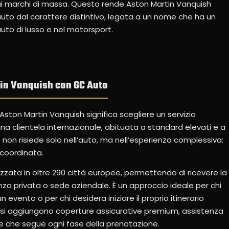
 ai marchi di massa. Questo rende Aston Martin Vanquish
auto dal carattere distintivo, legata a un nome che ha un
auto di lusso e nel motorsport.
tin Vanquish con GC Auto
 Aston Martin Vanquish significa scegliere un servizio
una clientela internazionale, abituata a standard elevati e a
re non risiede solo nell’auto, ma nell’esperienza complessiva:
 coordinata.
zata in oltre 290 città europee, permettendo di ricevere la
enza privata o sede aziendale. È un approccio ideale per chi
 evento o per chi desidera iniziare il proprio itinerario
 si aggiungono coperture assicurative premium, assistenza
e che segue ogni fase della prenotazione.