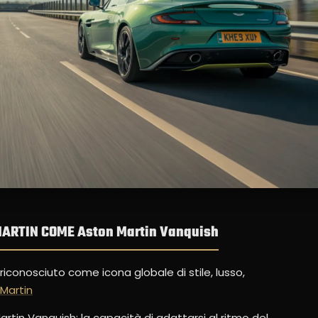
MARTIN COME Aston Martin Vanquish
riconosciuto come icona globale di stile, lusso,
Martin
rtin Vanquish: la capacità di adattarsi al ritmo del