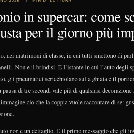
NO 2026 · 11 MIN DI LETTURA
nio in supercar: come sc
iusta per il giorno più im
 nei matrimoni di classe, in cui tutti smettono di parl
elli. Non e il brindisi. E l’istante in cui l’auto degli s
to, gli pneumatici scricchiolano sulla ghiaia e il portier
a pausa di tre secondi vale più di qualsiasi decorazione 
immagine cio che la coppia vuole raccontare di se: gust
sione.
auto non e un dettaglio. E il primo messaggio che gli inv