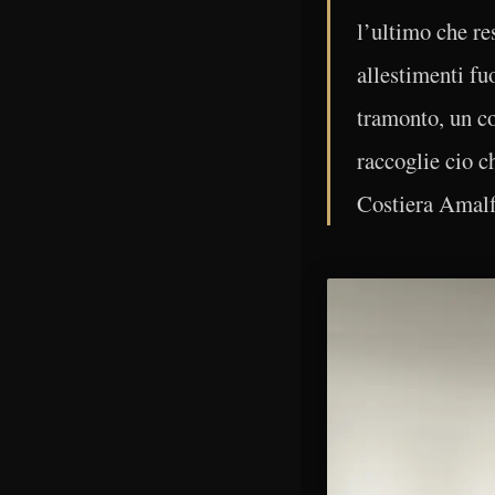
l’ultimo che re
allestimenti fu
tramonto, un co
raccoglie cio 
Costiera Amalfi