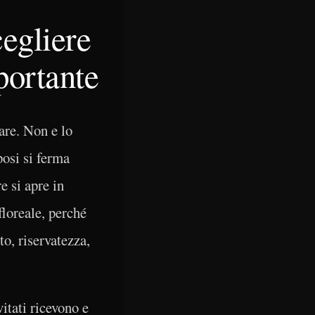
egliere
portante
are. Non e lo
posi si ferma
e si apre in
floreale, perché
o, riservatezza,
itati ricevono e