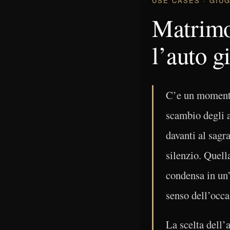
USE CASES · GIUG
Matrimo
l’auto g
C’e un momento,
scambio degli an
davanti al sagra
silenzio. Quell
condensa in un’
senso dell’occa
La scelta dell’