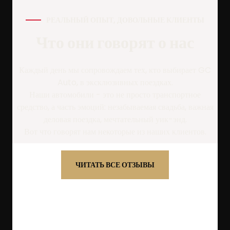
РЕАЛЬНЫЙ ОПЫТ, ДОВОЛЬНЫЕ КЛИЕНТЫ
Что они говорят о нас
Каждый день мы сопровождаем тех, кто выбирает GC
Auto, в эксклюзивных поездках.
Наши автомобили - это не просто транспортное
средство, а часть эмоций: незабываемая свадьба, важная
деловая поездка, мечтательный уик-энд.
Вот что говорят нам некоторые из наших клиентов.
ЧИТАТЬ ВСЕ ОТЗЫВЫ