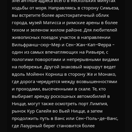
элегантные адреса всего в нескольких минутах
ходьбы от моря. Направляясь в сторону Симьеза,
вы встретите более аристократичный облик
города, музей Матисса и римские арены в более
тихом и зеленом жилом районе. Для любителей
живописных поездок участок в направлении
Вильфранш-сюр-Мер и Сен-Жан-Кап-Ферра -
один из самых впечатляющих на Ривьере, с
пологими поворотами и непрерывными видами
на побережье. Другой знаковый маршрут ведет
вдоль Мойенн Корниш в сторону Же и Монако,
где дорога чередуется между возвышенностями
и проходами, высеченными в скале. Те, кто
выбирает аренду роскошных автомобилей в
Ницце, могут также осмотреть порт Лимпия,
рынок Кур Салейя во Вьей Ницце, а затем
продолжить путь в Ванс или Сен-Поль-де-Ванс,
где Лазурный берег становится более