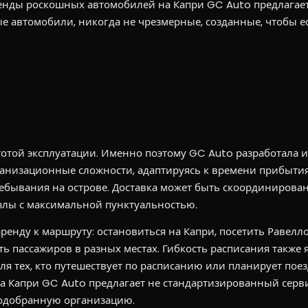
ренды роскошных автомобилей на Капри GC Auto предлагает
 автомобили, никогда не чрезмерные, созданные, чтобы е
стотой эксплуатации. Именно поэтому GC Auto разработала
ганизационные сложности, адаптируясь к времени прибыти
ебывания на острове. Доставка может быть скоординирована
злы с максимальной пунктуальностью.
енду к маршруту: остановиться на Капри, посетить Равелл
ть пассажиров в разных местах. Гибкость расписания также 
я тех, кто путешествует по расписанию или планирует пое
а Капри GC Auto предлагает не стандартизированный серви
одобранную организацию.