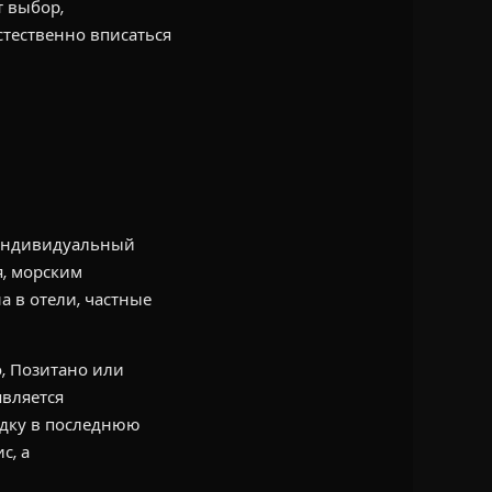
 выбор,
стественно вписаться
 индивидуальный
я, морским
 в отели, частные
о, Позитано или
является
здку в последнюю
с, а