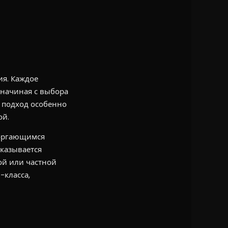
ия. Каждое
 начиная с выбора
 подход особенно
ой.
торгающимся
казывается
ой или частной
-класса,