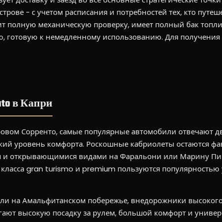
трове - с учетом расписания и потребностей тех, кто путеш
т полную механическую проверку, имеет полный бак топли
, готовую к немедленному использованию. Для получения
to в Капри
тровом Сорренто, самые популярные автомобили отвечают д
кий уровень комфорта. Роскошные кабриолеты остаются фав
оря и открывающимися видами на Фаральони или Марину Пик
ласса gran turismo и premium пользуются популярностью у
ли на Амальфитанском побережье, внедорожники высокого 
ают высокую посадку за рулем, большой комфорт и универ