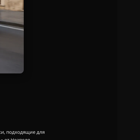
вки, подходящие для
 - от Неаполя