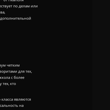
ествует по делам или
ва,
 дополнительной
вум четким
оритами для тех,
кола с более
 тех, кто
класса являются
сальность на