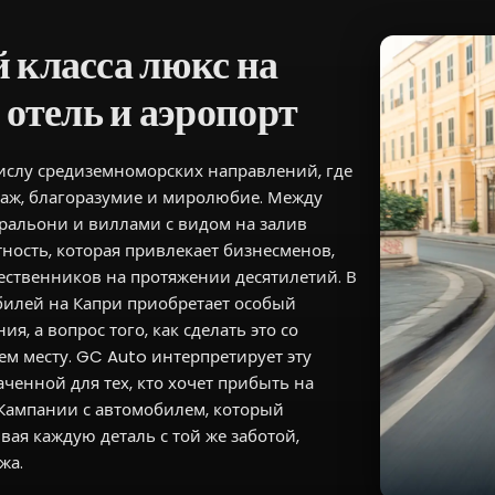
 класса люкс на
 отель и аэропорт
ислу средиземноморских направлений, где
заж, благоразумие и миролюбие. Между
ральони и виллами с видом на залив
тность, которая привлекает бизнесменов,
ственников на протяжении десятилетий. В
билей на Капри приобретает особый
я, а вопрос того, как сделать это со
м месту. GC Auto интерпретирует эту
ченной для тех, кто хочет прибыть на
Кампании с автомобилем, который
вая каждую деталь с той же заботой,
жа.