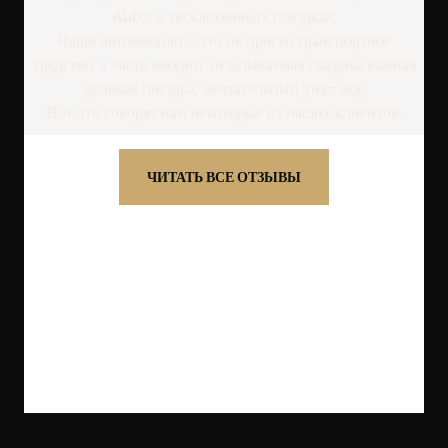
Auto, в эксклюзивных поездках.
Наши автомобили - это не просто транспортное
средство, а часть эмоций: незабываемая свадьба, важная
деловая поездка, мечтательный уик-энд.
Вот что говорят нам некоторые из наших клиентов.
ЧИТАТЬ ВСЕ ОТЗЫВЫ