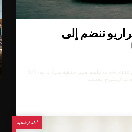
راريو تنضم إلى
انضمت سيارة لامبورغيني تيميراريو رسميًا إلى أسطول GC Auto، مع جلسة تصوير حقيقية لسيارتنا. قوة 920
أدلة إرشادية