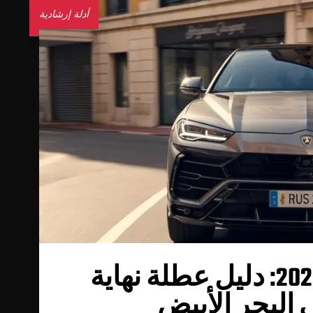
أدلة إرشادية
جائزة موناكو الكبرى 2026: دليل عطلة نهاية
ي البحر الأبيض