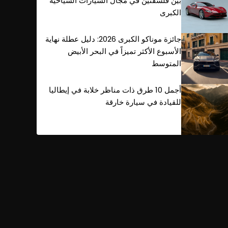
بين فلسفتين في مجال السيارات السياحية
الكبرى
جائزة موناكو الكبرى 2026: دليل عطلة نهاية
الأسبوع الأكثر تميزاً في البحر الأبيض
المتوسط
أجمل 10 طرق ذات مناظر خلابة في إيطاليا
للقيادة في سيارة خارقة