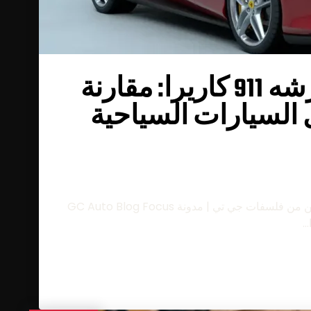
فيراري روما مقابل بورشه 911 كاريرا: مقارنة
السيارات السياحية
فيراري روما ضد بورشه 911 كاريرا: مقارنة بين فلسفتين من فلسفات جي تي | مدونة GC Auto Blog Focus