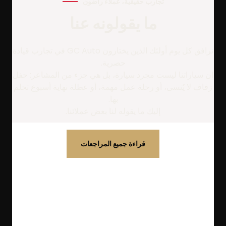
تجارب حقيقية، عملاء راضون
ما يقولونه عنا
نرافق كل يوم أولئك الذين يختارون GC Auto في تجارب قيادة
حصرية.
إن سياراتنا ليست مجرد سيارة، بل هي جزء من المشاعر: حفل
زفاف لا يُنسى، أو رحلة عمل مهمة، أو عطلة نهاية أسبوع تحلم
بها.
إليك ما يقوله لنا بعض عملائنا.
قراءة جميع المراجعات