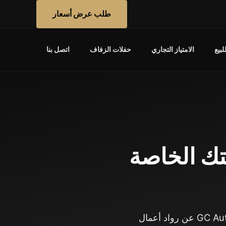
طلب عرض أسعار
بيع
الامتياز التجاري
حفلات الزفاف
اتصل بنا
GC A: افتح نقطتك الخاصة
نموذج مجرب وصيغتا دخول وشبكة تغطي أكثر من 290 مدينة أوروبية. تبحث شركة GC Auto عن رواد أعمال