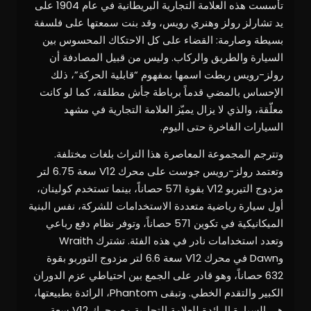
تأسست هذه العلامة التجارية البريطانية في عام 1904 على
يد تشارلز رولز وهنري رويس، وقد بنت سمعتها على فلسفة
بسيطة وصارمة: القضاء على كل الاحتكاك المحسوس بين
السيارة والطريق والركاب. وليس من قبيل المصادفة أن
رولز-رويس ربطت اسمها بمفهوم “قابلية الحركة”، ذلك
الإحساس بالمضي قدماً برباطة جأش مطلقة، كما لو كانت
معلّقة، والذي لا يزال يميّز العلامة التجارية في مشهد
السيارات الفاخرة حتى اليوم.
وتترجم المجموعة المعاصرة هذا التراث بلغات مختلفة.
وتعتمد رولز-رويس جوست على محرك V12 سعة 6.75 لتر
مزدوج التيربو V12 بقوة 571 حصاناً، بينما تستخدم كولينان،
أول سيارة رياضية متعددة الاستخدامات للشركة، نفس البنية
الميكانيكية في تكوين 571 حصاناً، وتوفر نظام دفع رباعي
وتعدد استخدامات نادر في هذه الفئة. تشترك Wraith
وDawn في محرك V12 سعة 6.6 لتر مزدوج التوربو بقوة
632 حصاناً، وهو قادر على الجمع بين احتياطي عزم الدوران
الكبير والتقدم الخطي. وتبقى Phantom، الرائدة بطبيعتها،
هي السيارة الرائدة للعلامة التجارية مع محرك V12 سعة