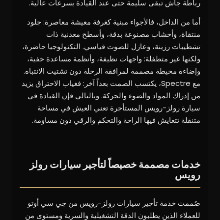
رباطة جأش تبقى سليمة حتى عند القيادة بسرعات عالية.
أما من الداخل، فالأجواء مبنية كغرفة معيشة معاصرة: جلود
منتقاة، وأخشاب مصنوعة بدقة، وأسطح معدنية ذات
تشطيبات رزينة، وعازل للصوت قياسي. التكنولوجيا حاضرة،
ولكنها غير متطفلة: واجهات نظيفة، وأنظمة مساعدة خفية،
وإضاءة محيطة مصممة لمرافقة الرحلة دون تشتيت الانتباه.
مع Spectre، يكتسب الصمت بعداً آخر: فغياب الاحتراق يزيد
من إدراك المواد والضوء والحركة. وبالتالي فإن القيادة في
سيارة رولز-رويس المستأجرة تعني العيش في مساحة
متنقلة تتعايش فيها الراحة والتحكم والرقي دون مساومة.
خدمات مصممة خصيصاً لتأجير سيارات رولز
رويس
صُممت خدمة تأجير سيارات رولز-رويس من جي سي أوتو
للعملاء الذين يطلبون الدقة التشغيلية والسرية ومستوى من