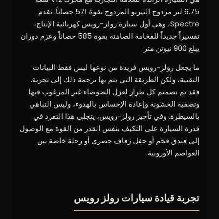
6.75 لتر مزدوج التيربو المزدوج بقوة 571 حصاناً. تقدم
Spectre، وهي أول سيارة رولز-رويس كهربائية الإنتاج،
تفسيراً جديداً للفخامة الصامتة بقوة 585 حصاناً وعزم دوران
يبلغ 900 نيوتن متر.
ما يجعل رولز-رويس فريدة من نوعها ليس فقط البيانات
التقنية، ولكن الطريقة التي يتم بها ترجمة ذلك إلى تجربة.
فقد تم تصميم كل طراز لعزل الضوضاء غير المرغوب فيها
وتصفية الخشونة وإعادة الإحساس بالهدوء، وليس التباهي
بالسيطرة. وفي تأجير رولز-رويس، يتجلى هذا التفرد في
قدرة السيارة على التكيف بنفس القدر من القوة مع الوصول
إلى فندق فخم أو حفل زفاف حصري أو رحلة خاصة بين
العواصم الأوروبية.
تجربة قيادة سيارات رولز رويس