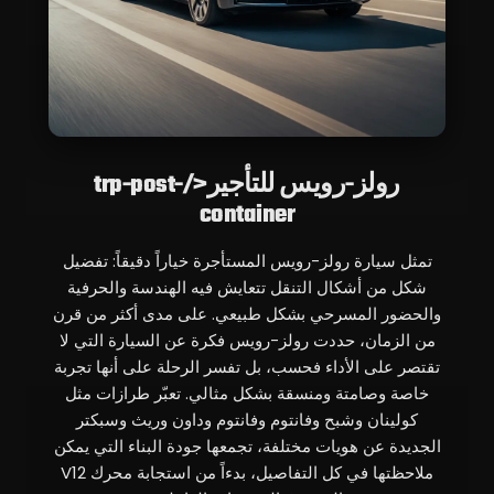
رولز-رويس للتأجير</trp-post-
container
تمثل سيارة رولز-رويس المستأجرة خياراً دقيقاً: تفضيل
شكل من أشكال التنقل تتعايش فيه الهندسة والحرفية
والحضور المسرحي بشكل طبيعي. على مدى أكثر من قرن
من الزمان، حددت رولز-رويس فكرة عن السيارة التي لا
تقتصر على الأداء فحسب، بل تفسر الرحلة على أنها تجربة
خاصة وصامتة ومنسقة بشكل مثالي. تعبّر طرازات مثل
كولينان وشبح وفانتوم وفانتوم وداون وريث وسبكتر
الجديدة عن هويات مختلفة، تجمعها جودة البناء التي يمكن
ملاحظتها في كل التفاصيل، بدءاً من استجابة محرك V12