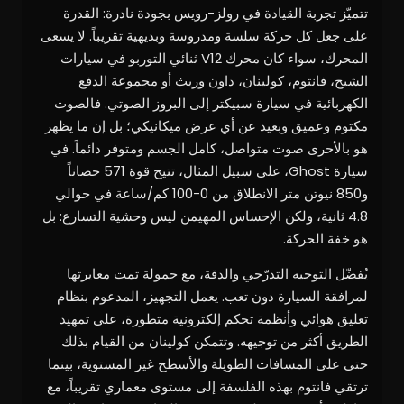
تتميّز تجربة القيادة في رولز-رويس بجودة نادرة: القدرة
على جعل كل حركة سلسة ومدروسة وبديهية تقريباً. لا يسعى
المحرك، سواء كان محرك V12 ثنائي التوربو في سيارات
الشبح، فانتوم، كولينان، داون وريث أو مجموعة الدفع
الكهربائية في سيارة سبيكتر إلى البروز الصوتي. فالصوت
مكتوم وعميق وبعيد عن أي عرض ميكانيكي؛ بل إن ما يظهر
هو بالأحرى صوت متواصل، كامل الجسم ومتوفر دائماً. في
سيارة Ghost، على سبيل المثال، تتيح قوة 571 حصاناً
و850 نيوتن متر الانطلاق من 0-100 كم/ساعة في حوالي
4.8 ثانية، ولكن الإحساس المهيمن ليس وحشية التسارع: بل
هو خفة الحركة.
يُفضّل التوجيه التدرّجي والدقة، مع حمولة تمت معايرتها
لمرافقة السيارة دون تعب. يعمل التجهيز، المدعوم بنظام
تعليق هوائي وأنظمة تحكم إلكترونية متطورة، على تمهيد
الطريق أكثر من توجيهه. وتتمكن كولينان من القيام بذلك
حتى على المسافات الطويلة والأسطح غير المستوية، بينما
ترتقي فانتوم بهذه الفلسفة إلى مستوى معماري تقريباً، مع