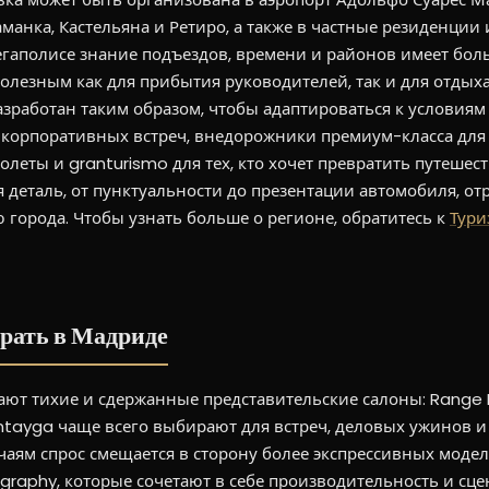
аманка, Кастельяна и Ретиро, а также в частные резиденции
егаполисе знание подъездов, времени и районов имеет бол
олезным как для прибытия руководителей, так и для отдых
зработан таким образом, чтобы адаптироваться к условиям
 корпоративных встреч, внедорожники премиум-класса дл
леты и granturismo для тех, кто хочет превратить путешес
 деталь, от пунктуальности до презентации автомобиля, о
города. Чтобы узнать больше о регионе, обратитесь к
Тури
рать в Мадриде
ют тихие и сдержанные представительские салоны: Range 
ntayga чаще всего выбирают для встреч, деловых ужинов и
чаям спрос смещается в сторону более экспрессивных модел
ography, которые сочетают в себе производительность и сц