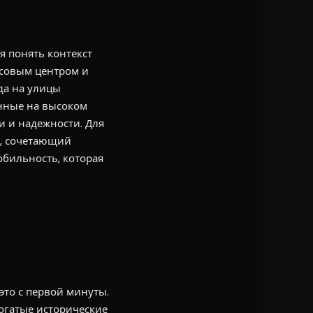
я понять контекст
нсовым центром и
да на улицы
енные на высоком
и и надежности. Для
д, сочетающий
обильность, которая
это с первой минуты.
огатые исторические