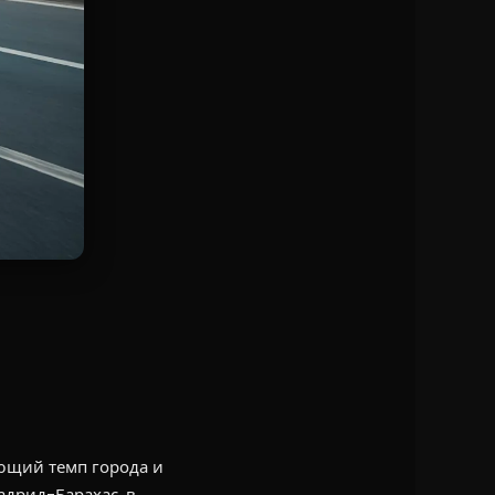
ющий темп города и
дрид-Барахас, в