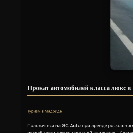
Прокат автомобилей класса люкс в
Туризм в Мадриде
Положиться на GC Auto при аренде роскошного
потребности международной клиентуры. Достав