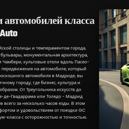
и автомобилей класса
Auto
ской столицы и темпераментом города,
бульвары, монументальная архитектура,
и Чамбери, культовые отели вдоль Пасео-
я передвижения на автомобиле, который
роскошного автомобиля в Мадриде, вы
чному городу, где бизнес, культура и
бразом. От Треугольника искусств до
ра-де-Гвадаррама или Толедо - Мадрид
 всего за несколько часов езды. В этом
фортом и удовольствием от поездки GC
м-класса с осторожностью и точностью.