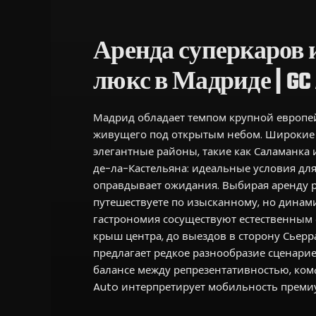
Аренда суперкаров 
люкс в Мадриде | GC 
Мадрид обладает темпом крупной европей
живущего под открытым небом. Широкие 
элегантные районы, такие как Саламанка 
де-ла-Кастельяна: идеальные условия дл
оправдывает ожидания. Выбирая аренду 
путешествуете по изысканному, но динами
гастрономия сосуществуют естественным о
крыш центра, до выездов в сторону Сьер
предлагает редкое разнообразие сценариев
балансе между репрезентативностью, ком
Auto интерпретирует мобильность премиу