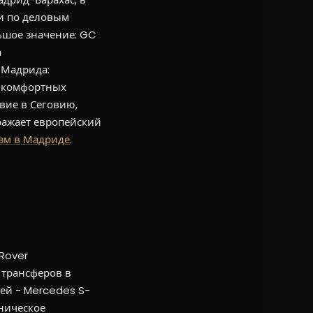
 и по деловым
ьшое значение: GC
а
 Мадрида:
я комфортных
твие в Сеговию,
тражает европейский
зм в Мадриде
.
Rover
 трансферов в
ей - Mercedes S-
еническое