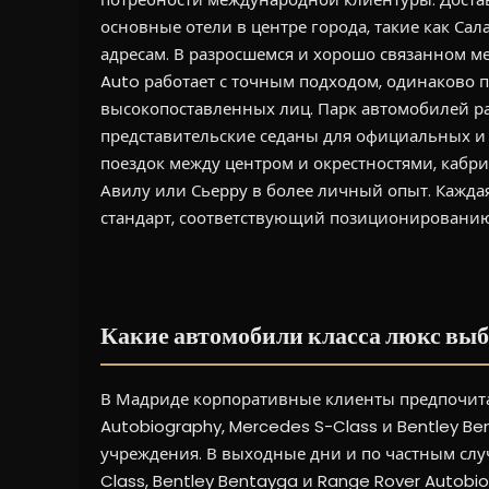
основные отели в центре города, такие как Сал
адресам. В разросшемся и хорошо связанном м
Auto работает с точным подходом, одинаково п
высокопоставленных лиц. Парк автомобилей ра
представительские седаны для официальных и
поездок между центром и окрестностями, кабрио
Авилу или Сьерру в более личный опыт. Каждая
стандарт, соответствующий позиционированию 
Какие автомобили класса люкс выб
В Мадриде корпоративные клиенты предпочита
Autobiography, Mercedes S-Class и Bentley Be
учреждения. В выходные дни и по частным слу
Class, Bentley Bentayga и Range Rover Autobi