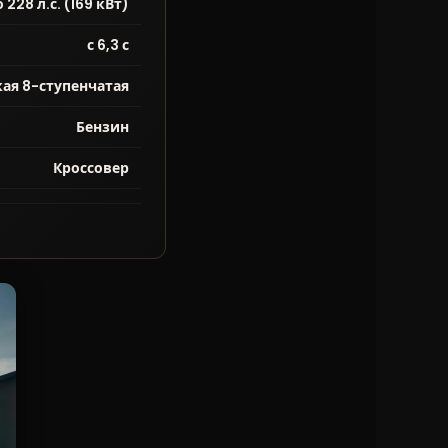
 228 л.с. (169 кВт)
с 6,3 с
ая 8-ступенчатая
Бензин
Кроссовер