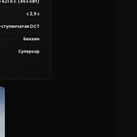
 621 л.с. (463 кВт)
с 2,9 с
-ступенчатая DCT
Бензин
Суперкар