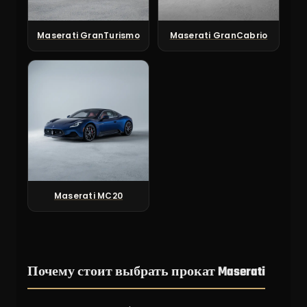
Maserati GranTurismo
Maserati GranCabrio
Maserati MC20
Почему стоит выбрать прокат Maserati