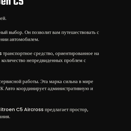
en C5
ей.
ый выбор. Он позволит вам путешествовать с
ении автомобилем.
ss транспортное средство, ориентированное на
ь количество непредвиденных проблем с
ервисной работы. Эта марка сильна в мире
 ГК Авто координирует административную и
itroen C5 Aircross предлагает простор,
ания.