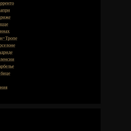
орренто
Капри
ариже
ицце
аннах
ен-Тропе
рселоне
адриде
аленсии
арбелье
Ибице
ения