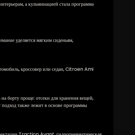
интерьерам, а кульминацией стала программа
мание уделяется мягким сиденьям,
томобиль, кроссовер или седан, Citroen Ami
на борту проще: отсеки для хранения вещей,
т подход также лежит в основе программы
плектации Traction Avant, гидропневматическая