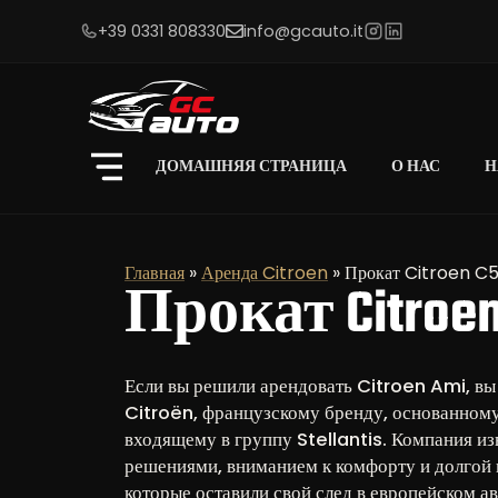
+39 0331 808330
info@gcauto.it
ДОМАШНЯЯ СТРАНИЦА
О НАС
Н
Главная
»
Аренда Citroen
»
Прокат Citroen C
Прокат Citroe
Если вы решили арендовать Citroen Ami, вы
Citroën, французскому бренду, основанному 
входящему в группу Stellantis. Компания и
решениями, вниманием к комфорту и долгой 
которые оставили свой след в европейском а