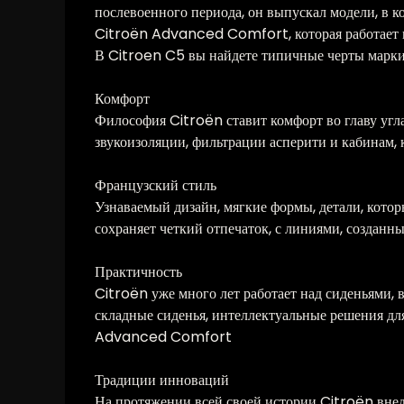
послевоенного периода, он выпускал модели, в 
Citroën Advanced Comfort, которая работает н
В Citroen C5 вы найдете типичные черты марк
Комфорт
Философия Citroën ставит комфорт во главу уг
звукоизоляции, фильтрации асперити и кабинам, 
Французский стиль
Узнаваемый дизайн, мягкие формы, детали, котор
сохраняет четкий отпечаток, с линиями, созданн
Практичность
Citroën уже много лет работает над сиденьями, 
складные сиденья, интеллектуальные решения дл
Advanced Comfort
Традиции инноваций
На протяжении всей своей истории Citroën внед