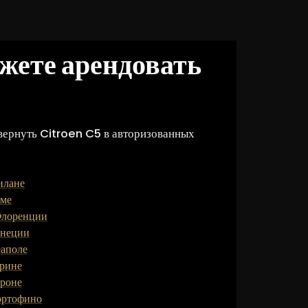
ожете арендовать
вернуть Citroen C5 в авторизованных
илане
име
Флоренции
енеции
еаполе
урине
ероне
ортофино