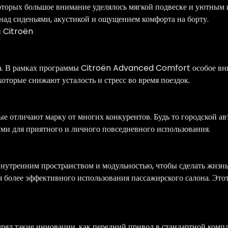
которых большое внимание уделялось мягкой подвеске и уютным 
ад сиденьями, акустикой и ощущением комфорта на борту.
и Citroën
ла. В рамках программы Citroën Advanced Comfort особое вни
которые снижают усталость и стресс во время поездок.
ые отличают марку от многих конкурентов. Будь то городской ав
ыми для приятного и личного повседневного использования.
внутренним пространством и модульностью, чтобы сделать жизнь 
я более эффективного использования пассажирского салона. Это
рял такие инновации, как передний привод в стандартной ком