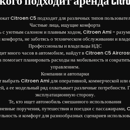
кого подходит аренда Citro
окат Citroen C5 подходит для различных типов пользовател
Частные лица, ищущие комфорта
 с уютным салоном и плавным ходом, Citroen Ami - разумн
комфорта, не заботясь о техническом обслуживании и влад
Профессионалы и владельцы НДС
одит много часов в автомобиле, найдут в Citroen C5 Aircro
а помогает планировать расходы на мобильность и сократит
управлением.
Компании и автопарки
т выбрать Citroen Ami для оперативной, коммерческой или с
, а ее модельный ряд охватывает различные потребности.
эксплуатационную сторону.
Те, кто ищет автомобиль смешанного использования
дневные поручения, путешествия и поездки с пассажирами, C
льность и комфорт для разнообразных сценариев использов