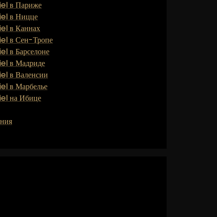
iel в Париже
iel в Ницце
el в Каннах
iel в Сен-Тропе
el в Барселоне
iel в Мадриде
iel в Валенсии
el в Марбелье
iel на Ибице
ения