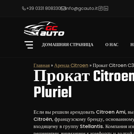
+39 0331 808330
info@gcauto.it
ДОМАШНЯЯ СТРАНИЦА
О НАС
Н
Главная
»
Аренда Citroen
»
Прокат Citroen C3 
Прокат Citroen
Pluriel
Если вы решили арендовать Citroen Ami, вы
Citroën, французскому бренду, основанному 
входящему в группу Stellantis. Компания и
решениями, вниманием к комфорту и долгой 