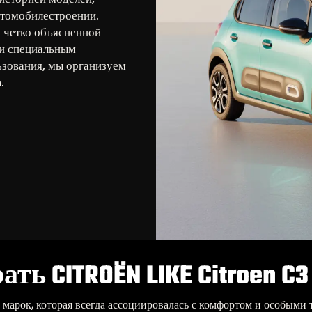
втомобилестроении.
с четко объясненной
и специальным
ьзования, мы организуем
.
ь CITROËN LIKE Citroen C3 
 марок, которая всегда ассоциировалась с комфортом и особыми