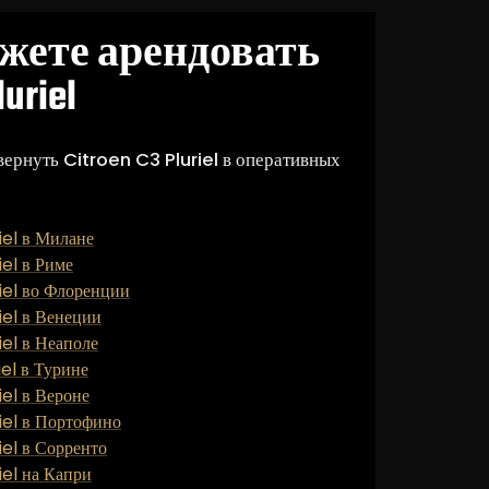
ожете арендовать
luriel
вернуть Citroen C3 Pluriel в оперативных
iel в Милане
el в Риме
iel во Флоренции
iel в Венеции
el в Неаполе
el в Турине
el в Вероне
iel в Портофино
el в Сорренто
iel на Капри