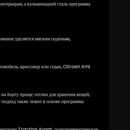
интерьерам, а кульминацией стала программа
мание уделяется мягким сиденьям,
томобиль, кроссовер или седан, Citroen Ami
на борту проще: отсеки для хранения вещей,
т подход также лежит в основе программы
плектации Traction Avant, гидропневматическая