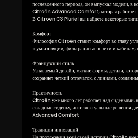
послевоенного периода, он выпускал модели, в 
Citroën Advanced Comfort, которая работает н
В Citroen C3 Pluriel вы найдете некоторые ти
Комфорт
Философия Citroën ставит комфорт во главу уг
звукоизоляции, фильтрации асперити и кабинам, 
Французский стиль
Узнаваемый дизайн, мягкие формы, детали, котор
сохраняет четкий отпечаток, с линиями, созданн
Практичность
Citroën уже много лет работает над сиденьями, 
складные сиденья, интеллектуальные решения дл
Advanced Comfort
Традиции инноваций
На протяжении всей своей истории Citroën внед