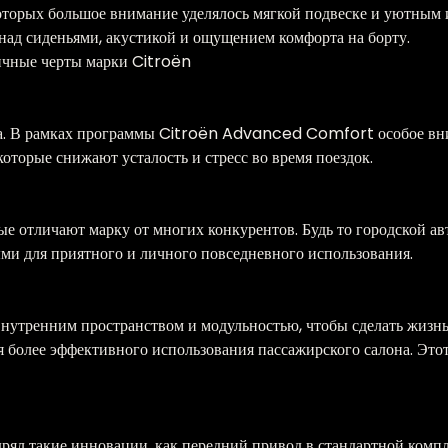
которых большое внимание уделялось мягкой подвеске и уютным 
ад сиденьями, акустикой и ощущением комфорта на борту.
пичные черты марки Citroën
ла. В рамках программы Citroën Advanced Comfort особое вни
которые снижают усталость и стресс во время поездок.
ые отличают марку от многих конкурентов. Будь то городской ав
ыми для приятного и личного повседневного использования.
внутренним пространством и модульностью, чтобы сделать жизнь 
я более эффективного использования пассажирского салона. Это
рял такие инновации, как передний привод в стандартной ком