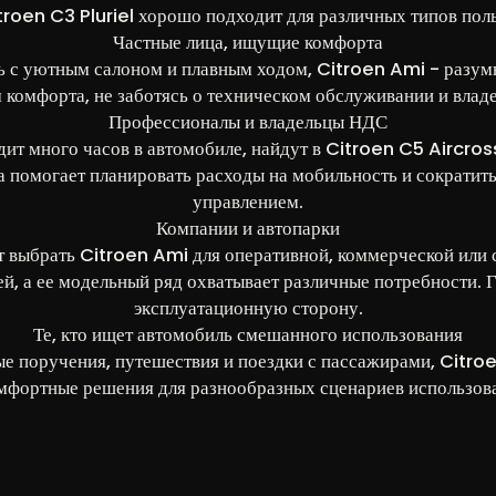
troen C3 Pluriel хорошо подходит для различных типов поль
Частные лица, ищущие комфорта
 с уютным салоном и плавным ходом, Citroen Ami - разумн
комфорта, не заботясь о техническом обслуживании и влад
Профессионалы и владельцы НДС
одит много часов в автомобиле, найдут в Citroen C5 Aircro
а помогает планировать расходы на мобильность и сократит
управлением.
Компании и автопарки
т выбрать Citroen Ami для оперативной, коммерческой или с
, а ее модельный ряд охватывает различные потребности.
эксплуатационную сторону.
Те, кто ищет автомобиль смешанного использования
е поручения, путешествия и поездки с пассажирами, Citroe
мфортные решения для разнообразных сценариев использов