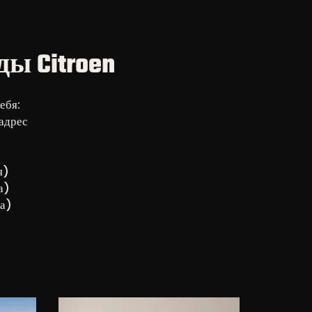
ы Citroen
ебя:
 адрес
я)
а)
ва)