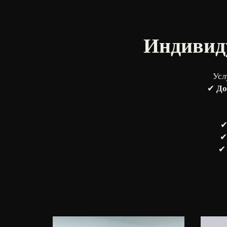
Индивиду
Усл
✔
До