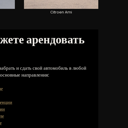
Citroen Ami
ожете арендовать
абрать и сдать свой автомобиль в любой
 основные направления:
не
ренции
ции
ле
е