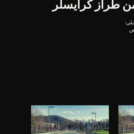
ن طراز كرايسلر
اص