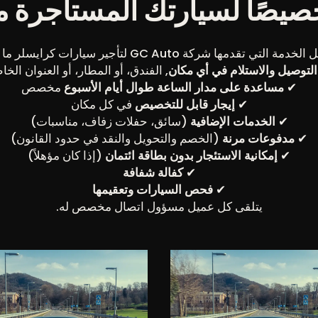
صًا لسيارتك المستأجرة م
مة التي تقدمها شركة GC Auto لتأجير سيارات كرايسلر ما يلي:
التوصيل والاستلام في أي مكان
, الفندق، أو المطار، أو العنوان الخ
✔
مساعدة على مدار الساعة طوال أيام الأسبوع
مخصص
✔
إيجار قابل للتخصيص
في كل مكان
✔
الخدمات الإضافية
(سائق، حفلات زفاف، مناسبات)
✔
مدفوعات مرنة
(الخصم والتحويل والنقد في حدود القانون)
✔
إمكانية الاستئجار بدون بطاقة ائتمان
(إذا كان مؤهلاً)
✔
كفالة شفافة
✔
فحص السيارات وتعقيمها
يتلقى كل عميل مسؤول اتصال مخصص له.