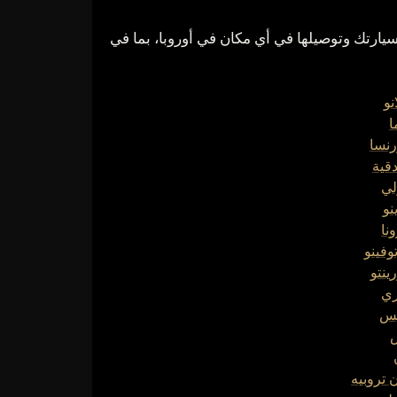
استلام سيارتك وتوصيلها في أي مكان في أوروبا، بما في
نو
ا
رنسا
دقية
لي
نو
نا
وفينو
ينتو
ري
يس
س
 تروبيه