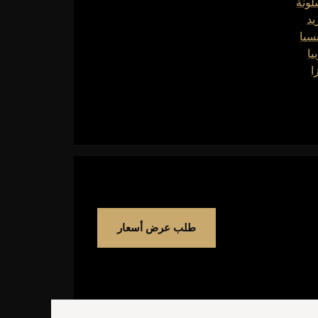
لونة
يد
سيا
يا
ا
طلب عرض أسعار