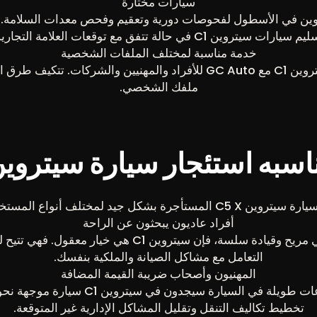
سيارات مختارة
ين في الأسطول لفحوصات دورية وتعقيم وفحص معدات السلامة. 
 سيارات سيتروين C1 في حالة تتفق مع توقعات العلامة التجارية.
خدمة مناسبة لمختلف الملفات الشخصية
تم تصميم تأجير سيتروين C1 مع GC Auto للأفراد والمهنيين والشركات. 
ملفك الشخصي.
اسبه استئجار سيارة سيتروين 5 X
C5 X المستأجرة بشكل جيد لمختلف أنواع المستخدمين.
أفراد عاديون يبحثون عن الراحة
إذا كنت ترغب في سيارة مريحة ذات تصميم داخلي مريح وقي
التعامل مع مشاكل الصيانة والملكية بنفسك.
المهنيون وأصحاب ضريبة القيمة المضافة
أولئك الذين يسافرون كثيراً للعمل ويقضون 
تخطيط تكاليف التنقل وتقليل المشاكل الإدارية غير المتوقعة.