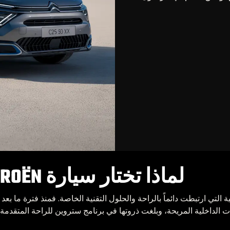
لماذا تختار سيارة CITROËN مثل سيتروين C5 X
التي ارتبطت دائماً بالراحة والحلول التقنية الخاصة. فمنذ فترة ما بعد
 الداخلية المريحة، وبلغت ذروتها في برنامج ستروين للراحة المتقدمة