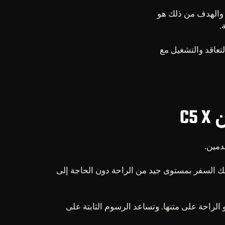
والهدف من ذلك هو
تتكيف طرق التعاقد والتشغيل مع
C
ادة سلسة، فإن سيتروين C1 هي خيار معقول. فهي تتيح لك السفر بمستوى جيد من الراحة دون الحاجة إلى
ساعات طويلة في السيارة سيجدون في سيتروين C1 سيارة موجهة نحو الراحة على متنها. وتساعد الرسوم الثابتة على