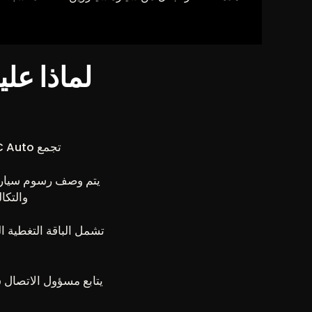
تجمع GC Auto بين نقاط قوة سيتروين والإدارة المصممة لتكون نقطة اتصال واحدة للتأجير.
والتكا
تشمل الباقة التغطية ال