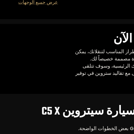
عرض جميع الوجهات
أن سيارة سيتروين C5 X هي الطراز المناسب لتنقلاتك، يمكن
 الرئيسية، وسوف تتلقى
ع تقاليد ستروين في توفير
رة سيتروين C5 X