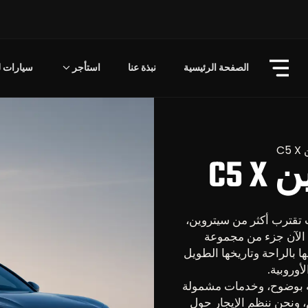
الصفحة الرئيسية
نبذة عنا
استأجر
سيارات لل
C
C5
ر في استئجار سيارة سيتروين C1 فأنت تقترب أكثر من سيتروين،
ارية فرنسية تأسست عام 1919 وهي الآن جزء من مجموعة
ا بالراحة وتاريخها الطويل
أوروبية.
C مع رسوم موضحة بوضوح، وخدمات مشمولة
نحن ننظم الإيجار حول