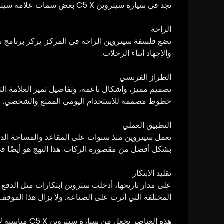
تجد في سيارة سيتروين C5 X بعض سمات علامة سيتروين التجارية النموذجية
الراحة
تضع فلسفة سيتروين الراحة في المركز. يركز برنامج س
والإجهاد أثناء الرحلات.
الطراز الفرنسي
خطوط مصممة للاستخدام اليومي الممتع والشخصي.
التطبيق العملي
تعمل سيتروين منذ سنوات على المقاعد والمساحة الداخل
بشكل أفضل من مقصورة الركاب. هذا النهج هو أيضًا في
تقليد الابتكار
المختلفة التي أثرت على الصناعة. ولا يزال هذا الموقف 
هذه العناصر تجعل من سيارة سيتروين C5 X مناسبة لأولئك الذين يبحثون عن سيارة مريحة وسهلة القيادة مع هوية قوية للعلامة التجارية.