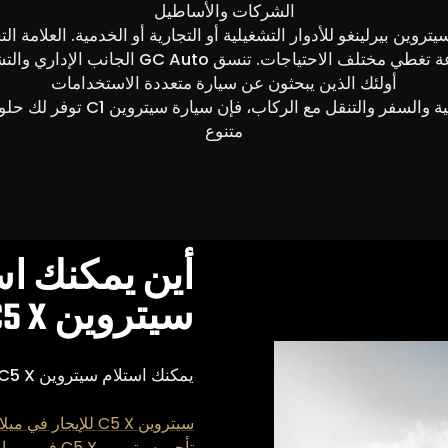
الشركات والأساطيل
بيرلينغو للأدوار التشغيلية أو التجارية أو الخدمية. العلامة التج
 مختلف الاحتياجات. تنسق GC Auto الجانب الإداري والتشغيلي.
أولئك الذين يبحثون عن سيارة متعددة الاستخدامات
إذا كنت تتنقل بين العمل المنزلي 
متنوع
أين يمكنك اس
سيتروين C5 X
يمكنك استلام سيتروين C5 X وإنزالها في مناطق محددة .
سيتروين C5 X للإيجار في ميلانو
تأجير سيتروين C5 X في روما