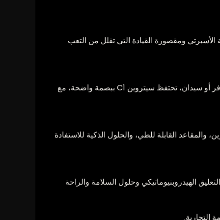
الأسبرتي ومقصورة القيادة التي تقلل من التعب
تصميم مميز، وأشكال ناعمة، وتفاصيل تميز العلامة التجارية عن العديد من المنافسين. وسواء كانت سيارة مدينة أو كروس أوفر أو سيدان، تحتفظ سيتروين C1 ببصمة واضحة، مع
 والمقاعد القابلة للطي، والحلول الذكية للاستفادة
ستروين ابتكارات مثل الدفع بالعجلات الأمامية كميزة قياسية في سيارة Traction Avant، ونظام التعليق الهيدروبنيوماتيكي وحلول السلامة والراحة