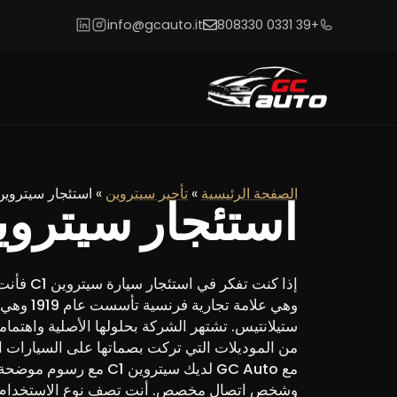
info@gcauto.it
+39 0331 808330
الصفحة الرئيسية
»
تأجير سيتروين
»
استئجار سيتروين 5 X
استئجار سيتروين  X
إذا كنت تفك
وهي علامة تج
ستيلانتيس. تشتهر الشركة بحلولها الأصلية واهتمامه
من الموديلات التي تركت بصماتها على السيارات ال
مع GC Auto لديك سيتروين 1
وشخص اتصال مخصص. أنت تصف نوع الاستخدام، و