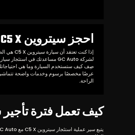
احجز سيتروين C5 X الآن
إذا كنت تعتقد 
لشركة GC Auto مساعدتك في استئجار سيارة مصممة خصيصاً لك.
صِف كيف ستستخدم السيارة وما هي احتياجاتك
عرضًا مخصصًا برسوم وخدمات واضحة تتماشى م
الراحة.
كيف تعمل فترة تأجير سيا
يتبع سير عملية استئجار سيتروين C5 X مع GC Auto بعض الخطوات الواضحة.