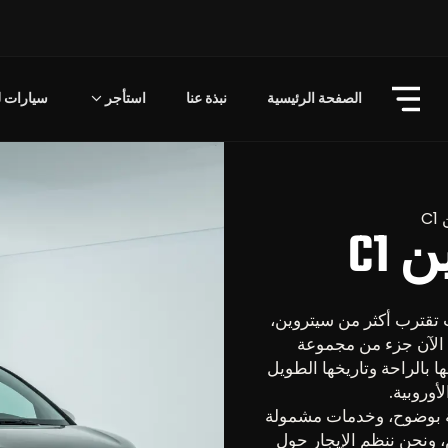
الصفحة الرئيسية
نبذة عنا
استأجر
سيارات لل
C
C1
ر في استئجار سيارة سيتروين C1 فأنت تقترب أكثر من سيتروين،
ارية فرنسية تأسست عام 1919 وهي الآن جزء من مجموعة
ا بالراحة وتاريخها الطويل
أوروبية.
C مع رسوم موضحة بوضوح، وخدمات مشمولة
نحن ننظم الإيجار حول