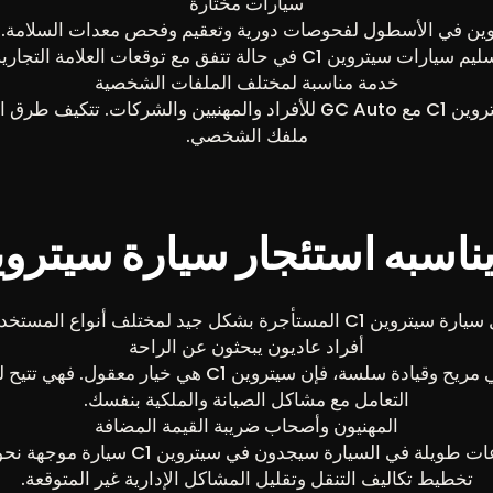
سيارات مختارة
ين في الأسطول لفحوصات دورية وتعقيم وفحص معدات السلامة. 
 سيارات سيتروين C1 في حالة تتفق مع توقعات العلامة التجارية.
خدمة مناسبة لمختلف الملفات الشخصية
تم تصميم تأجير سيتروين C1 مع GC Auto للأفراد والمهنيين والشركات. 
ملفك الشخصي.
ناسبه استئجار سيارة سيتروين 
وين C1 المستأجرة بشكل جيد لمختلف أنواع المستخدمين.
أفراد عاديون يبحثون عن الراحة
إذا كنت ترغب في سيارة مريحة ذات تصميم داخلي مريح وقي
التعامل مع مشاكل الصيانة والملكية بنفسك.
المهنيون وأصحاب ضريبة القيمة المضافة
أولئك الذين يسافرون كثيراً للعمل ويقضون 
تخطيط تكاليف التنقل وتقليل المشاكل الإدارية غير المتوقعة.