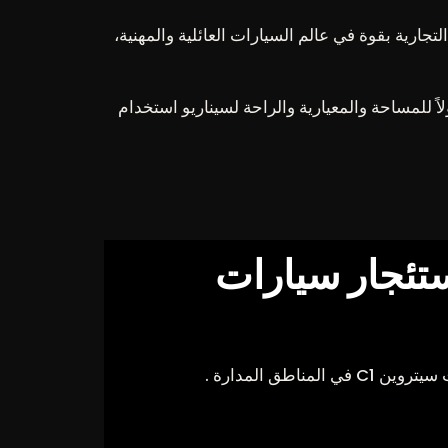
و الخدمية. وتتمتع العلامة التجارية بقوة في عالم السيارات العائلية والمهنية،
والمهمات اليومية والسفر والتنقل مع الركاب، فإن سيارة سيتروين C1 توفر لك حلولاً للمساحة والمعيارية والراحة لسيناريو استخدام
ستئجار سيارات
مناطق المدارة .