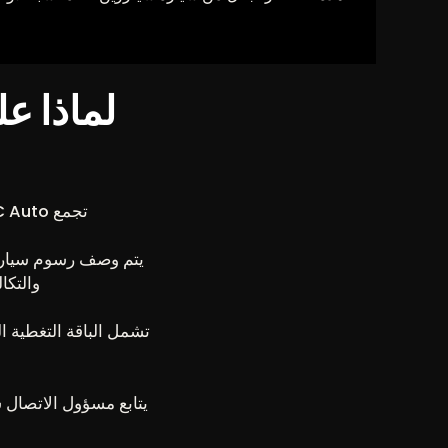
تجمع GC Auto بين نقاط قوة سيتروين والإدارة المصممة لتكون نقطة اتصال واحدة للتأجير.
والتكا
تشمل الباقة التغطية ال