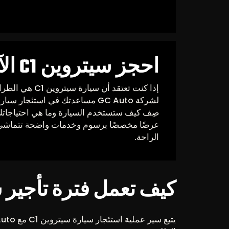
احجز سيتروين C1 الآن
إذا كنت تعتقد أن سي
لشركة GC Auto مساعدتك في استئجار سيارة مصممة خصيصاً لك.
صِف كيف ستستخدم السيارة وما هي احتياجاتك
عرضًا مخصصًا برسوم وخدمات واضحة تتماشى م
الراحة.
كيف تعمل فترة تأجير س
يتبع سير عملية استئجار سيارة سيتروين C1 مع GC Auto بعض الخطوات الواضحة.