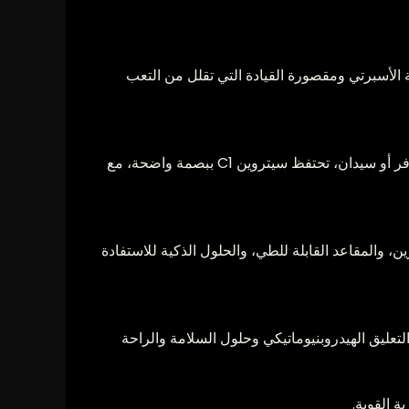
الأسبرتي ومقصورة القيادة التي تقلل من التعب
تصميم مميز، وأشكال ناعمة، وتفاصيل تميز العلامة التجارية عن العديد من المنافسين. وسواء كانت سيارة مدينة أو كروس أوفر أو سيدان، تحتفظ سيتروين C1 ببصمة واضحة، مع
 والمقاعد القابلة للطي، والحلول الذكية للاستفادة
ستروين ابتكارات مثل الدفع بالعجلات الأمامية كميزة قياسية في سيارة Traction Avant، ونظام التعليق الهيدروبنيوماتيكي وحلول السلامة والراحة