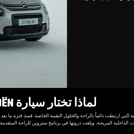
لماذا تختار سيارة CITROËN مثل سيتروين C1
التي ارتبطت دائماً بالراحة والحلول التقنية الخاصة. فمنذ فترة ما بعد
 الداخلية المريحة، وبلغت ذروتها في برنامج ستروين للراحة المتقدمة