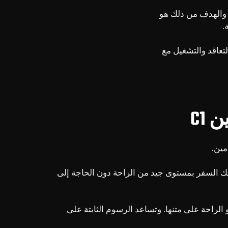
والهدف من ذلك هو
تتكيف طرق التعاقد والتشغيل مع
C1
ادة سلسة، فإن سيتروين C1 هي خيار معقول. فهي تتيح لك السفر بمستوى جيد من الراحة دون الحاجة إلى
ساعات طويلة في السيارة سيجدون في سيتروين C1 سيارة موجهة نحو الراحة على متنها. وتساعد الرسوم الثابتة على