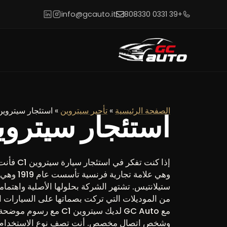
info@gcauto.it
+39 0331 808330
الصفحة الرئيسية
»
تأجير سيتروين
»
استئجار سيتروين 1
استئجار سيتروين 
إذا كنت تفك
وهي علامة تج
ستيلانتيس. تشتهر الشركة بحلولها الأصلية واهتمامه
من الموديلات التي تركت بصماتها على السيارات ال
مع GC Auto لديك سيتروين 1
وشخص اتصال مخصص. أنت تصف نوع الاستخدام، و