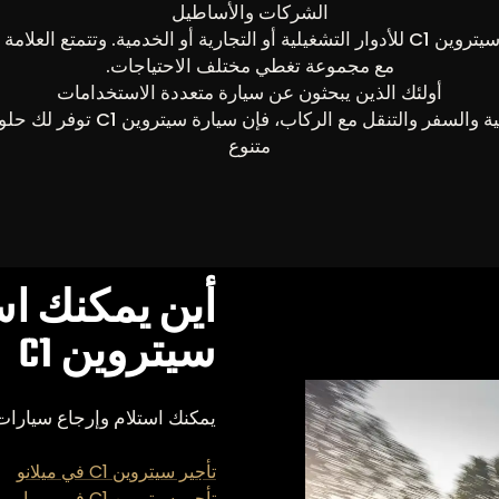
الشركات والأساطيل
يمكن لمديري الأساطيل والشركات وضع سيارات سيتروين C1 للأدوار التشغيلية أو التجارية أ
مع مجموعة تغطي مختلف الاحتياجات.
أولئك الذين يبحثون عن سيارة متعددة الاستخدامات
إذا كنت تتنقل بين العمل المنزلي 
متنوع
أين يمكنك ا
سيتروين C1
يمكنك استلام وإرجاع سيارات سيتروين C1 في ال
تأجير سيتروين C1 في ميلانو
تأجير سيتروين C1 في روما