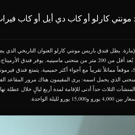
 مونتي كارلو أو كاب دي أيل أو كاب فيرات 
إمارة. يظل فندق باريس مونتي كارلو العنوان التاريخي الذي ي
ساحة الكازينو وعلى بُعد أقل من 200 متر من منحنى ماسينيه. يوفر فندق 
مجموعة فنادق SBM، موقعاً مماثلاً تقريباً مع أجواء أكثر حميمية. يتمتع فندق ف
لمنحنى الذي يحمل اسمه: يرى المقيمون هناك مرور المقاعد الف
لمنشآت الثلاث حداً أدنى للإقامة لمدة أربع ليالٍ خلال عطلة نها
1 يورو لليلة الواحدة.