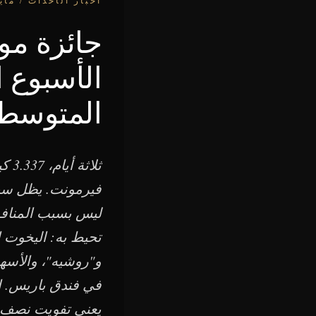
الأسبوع ا
المتوسط
ليس بسبب المنافس
تحيط به: اليخوت 
و"روشيه"، والأسهم
في فندق باريس. ا
يعني تفويت نصف ا