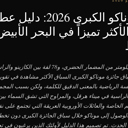
جائزة موناكو الكبرى 2026
لأكثر تميزاً في البحر الأبيض
ثلاثة أيام، 3.337 كيلومتر من المضمار الحضري، و78 لفة
ة الرياضية بالمعنى الدقيق للكلمة، ولكن بسبب المجم
الراسية في ميناء هرقل، والمراوح التي تشق السماء بي
 الخاصة والعائلات الأوروبية العريقة التي تجتمع على 
لوصول إلى موناكو خلال سباق الجائزة الكبرى دون تخ
لحدث. تم تصميم هذا الدليل لأولئك الذين يرغبون في ت