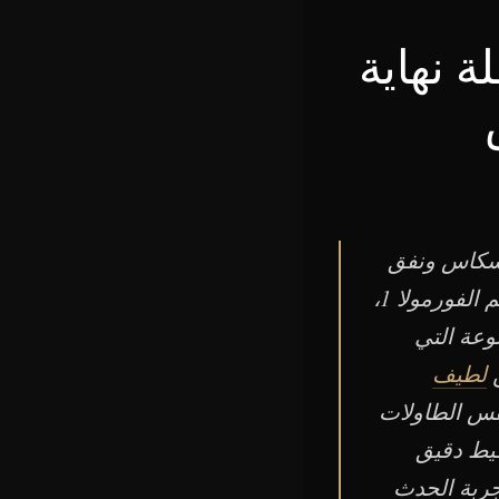
: دليل عطلة نهاية
 بين الكازينو والراسكاس ونفق
فيرمونت. يظل سباق جائزة موناكو الكبرى السباق الأكثر مشاهدة في تقويم الفورمولا 1،
وعة التي
ن
لطيف
نفس الطاولات
طيط دقيق
جربة الحدث