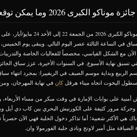
ناكو الكبرى 2026 وما يمكن توقعه
سيُقام سباق جائزة موناكو الكبرى 2026 من الجمع
اق في الساعة الثالثة عصر اليوم التالي. ويبقى يوم الخميس، تم
الآن مع الشكل القياسي، مخصصاً للفعاليات الخاصة والتدريبات 
تي تسبق نهاية الأسبوع. في السنوات الأخيرة، عزز سباق الجائز
الربيع وبداية موسم الصيف في الريفييرا: بمجرد انتهاء سباق 
أسطول اليخوت اتجاه ميناء هرقل
كان
في نهاية المهرجان، ومن 
ش أمنية على بوابات الإمارة في وقت مبكر من مساء الأربعاء، 
 وحركة مرور كثيفة على الكورنيش البحري بين كاب دي أيل وبو
ك هي الأكثر شعبية؛ أما تذاكر دخول الحلبة فهي الآن حصرياً ت
الضيافة مثل أمبر لاونج ونادي حلبة الفورمولا وان.