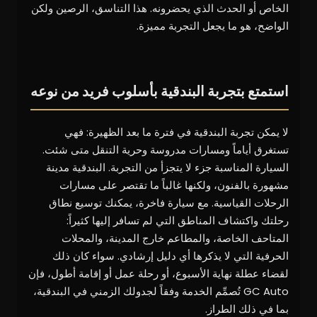
الخاص أو الحدث الذي يحضرونه. هذا التناسق، الرصين ولكن
الواضح، هو ما يجعل التجربة مميزة.
استمتع بتجربة البندقية بأسلوب فريد من نوعه
لا يمكن تجربة البندقية في فترة ما بعد الظهيرة: فهي
تستغرق أياماً ومسارات مدروسة وحرية التنقل متى شئت.
السيارة المناسبة جزء لا يتجزأ من التجربة. البندقية مدينة
مشهورة بالفنون، ولكنها غالباً ما تقتصر على مسارات
الرحلات القياسية. مع سيارة فاخرة، يمكنك توسيع نطاق
رحلتك واكتشاف المناطق التي لم تسافر إليها كثيراً:
المتاحف الخاصة، والمطاعم خارج المدينة، والمحلات
الحرفية التي لا يذكرها أي دليل إرشادي. سواء كان ذلك
لقضاء عطلة نهاية الأسبوع، أو رحلة عمل أو إقامة أطول، فإن
GC Auto تُصمِّم الخدمة وفقاً لجدولك الزمني في البندقية،
بما في ذلك الطراز.