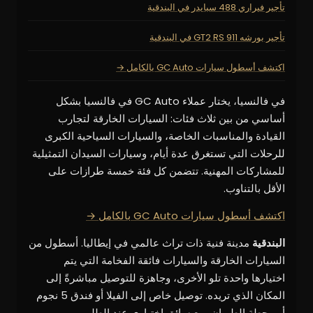
تأجير فيراري 488 سبايدر في البندقية
تأجير بورشه 911 GT2 RS في البندقية
اكتشف أسطول سيارات GC Auto بالكامل →
في فالنسيا، يختار عملاء GC Auto في فالنسيا بشكل
أساسي من بين ثلاث فئات: السيارات الخارقة لتجارب
القيادة والمناسبات الخاصة، والسيارات السياحية الكبرى
للرحلات التي تستغرق عدة أيام، وسيارات السيدان التمثيلية
للمشاركات المهنية. تتضمن كل فئة خمسة طرازات على
الأقل بالتناوب.
اكتشف أسطول سيارات GC Auto بالكامل →
البندقية
مدينة فنية ذات تراث عالمي في إيطاليا. أسطول من
السيارات الخارقة والسيارات فائقة الفخامة التي يتم
اختيارها واحدة تلو الأخرى، وجاهزة للتوصيل مباشرةً إلى
المكان الذي تريده. توصيل خاص إلى الفيلا أو فندق 5 نجوم
أو محطة الطيران، مع سائق اختياري عند الطلب.