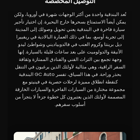
التوصيل المخصّصة
تُعد البندقية واحدة من أكثر الوجهات شهرة في أوروبا، ولكن
يمكن أيضاً الاستمتاع بسحرها خارج البحيرة. إن اختيار تأجير
سيارة فاخرة في البندقية يعني تحويل وصولك إلى المدينة
إلى تجربة أوسع، بما في ذلك العمارة البالادية في ريفييرا
ديل برينتا وكروم العنب في فالدوبياديني وشواطئ ليدو
الأنيقة والدولوميت على بعد ساعات قليلة بالسيارة. إنها
وجهة تجمع بين التراث الفني والفنادق الممتازة وثقافة
السفر الراقية، وهي مثالية لأولئك الذين يرغبون في التنقل
بحذر وراحة. في هذا السياق، تفسر GC Auto البندقية
كنقطة انطلاق مميزة لرحلات حصرية في فينيتو مع
مجموعة مختارة من السيارات الفاخرة والسيارات الخارقة
المصممة لأولئك الذين يعتبرون كل خطوة جزءاً لا يتجزأ من
أسلوب سفرهم.