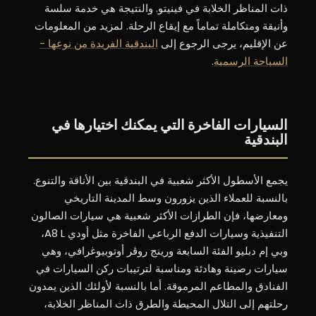
ذات المناظر الخلابة في فينيتو. والنتيجة هي خدمة سلسة
وأنيقة ومتكاملة تماماً مع إيقاع الرحلة. لمزيد من المعلومات
عن الإقليم، يرجى الرجوع إلى
البندقية الفريدة من نوعها -
السياحة الرسمية
.
السيارات الفاخرة التي يمكنك اختيارها في
البندقية
يجمع الأسطول الأكثر شعبية في البندقية بين الأناقة والتنوع.
بالنسبة للعملاء الذين يزورون وسط المدينة التاريخي
ومعارضها، فإن الطرازات الأكثر شعبية هي سيارات الصالون
التنفيذية وسيارات الدفع الرباعي الفاخرة مثل أودي A8 L،
وبي إم دبليو الفئة السابعة ورينج روڤر أوتوبيوغرافي، وهي
سيارات رصينة وهادئة ومناسبة لترتيبات ركن السيارات في
الفنادق والمطاعم المرموقة. أما بالنسبة لأولئك الذين يمدون
رحلتهم إلى التلال المحيطة والطرق ذات المناظر الخلابة،