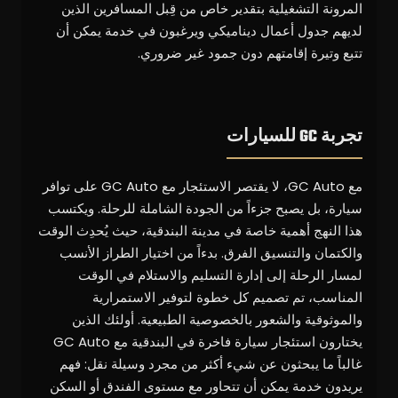
المرونة التشغيلية بتقدير خاص من قِبل المسافرين الذين
لديهم جدول أعمال ديناميكي ويرغبون في خدمة يمكن أن
تتبع وتيرة إقامتهم دون جمود غير ضروري.
تجربة GC للسيارات
مع GC Auto، لا يقتصر الاستئجار مع GC Auto على توافر
سيارة، بل يصبح جزءاً من الجودة الشاملة للرحلة. ويكتسب
هذا النهج أهمية خاصة في مدينة البندقية، حيث يُحدِث الوقت
والكتمان والتنسيق الفرق. بدءاً من اختيار الطراز الأنسب
لمسار الرحلة إلى إدارة التسليم والاستلام في الوقت
المناسب، تم تصميم كل خطوة لتوفير الاستمرارية
والموثوقية والشعور بالخصوصية الطبيعية. أولئك الذين
يختارون استئجار سيارة فاخرة في البندقية مع GC Auto
غالباً ما يبحثون عن شيء أكثر من مجرد وسيلة نقل: فهم
يريدون خدمة يمكن أن تتحاور مع مستوى الفندق أو السكن