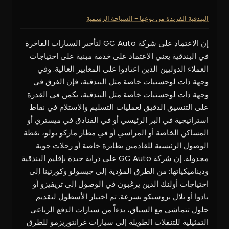
البندقية الفريدة من نوعها - السياحة الرسمية
إن الاعتماد على شركة GC Auto لتأجير السيارات الفاخرة
في البندقية يعني الاعتماد على خدمة مبنية على احتياجات
العملاء الدوليين الذين اعتادوا على المعايير العالية. وفي
وجهة ذات لوجستيات خاصة مثل البندقية، فإن الفرق في
وجهة ذات لوجستيات خاصة مثل البندقية، يكمن في القدرة
على التنسيق الدقيق لعمليات التسليم والاستلام في نقاط
استراتيجية في البر الرئيسي أو في الفنادق في ميستري أو
المساكن الخاصة أو المراسي أو في مطار ماركو بولو، نقطة
الوصول الرئيسية للقادمين بطائرة خاصة أو رحلات جوية
مجدولة. إن شركة GC Auto على دراية جيدة بإقليم البندقية
وديناميكياتها: من الطرق المؤدية إلى جيسولو وكورتينا إلى
احتياجات أولئك الذين يرغبون في الوصول إلى تريفيزو أو
بادوا أو تلال بروسيكو بسرعة. تم اختيار الأسطول لتقديم
حلول تتماشى مع السياق، بدءاً من سيارات الدفع الرباعي
التمثيلية للتنقلات الطويلة إلى سيارات غرانتوريزمو للطرق