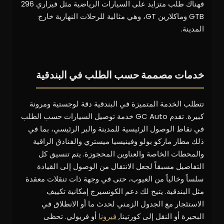
فهناك طلب متزايد على السيارات الرياضية مثل فيراري 296
GTB وماكلارين GT، وهي مثالية للرحلات النهارية خارج
المدينة.
خدمات مصممة حسب الطلب في البندقية
تتطلب الخدمة المتميزة في البندقية دقة لوجستية ومرونة
كبيرة. تقدم GC Auto خدمة توصيل السيارات حسب الطلب
في نقاط الوصول الرئيسية للمدينة والبر الرئيسي، بما في
ذلك مطار ماركو بولو وفينيسيا ميستري والفنادق الراقية
والمحطات الخاصة والعناوين المحجوزة. يتم تنسيق كل
التفاصيل مسبقاً لجعل الانتقال من الوصول إلى القيادة
سلساً وخالياً من العيوب، حتى في وجهة ذات تنقلات معقدة
مثل البندقية. يتيح لك دعم الكونسيرج إمكانية تكييف
الاستئجار مع الجدول الزمني لحدث ما أو الانطلاق في
البحيرة أو النقل إلى كورتينا,
فيرونا
أو فريولي. تحظى