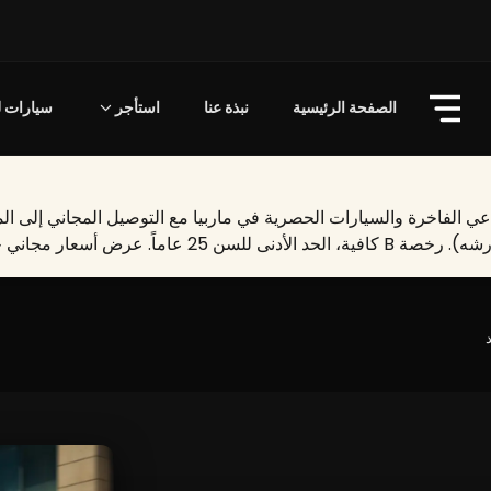
الصفحة الرئيسية
نبذة عنا
استأجر
سيارات لل
. الأسعار تبدأ من 800 يورو/يوم.