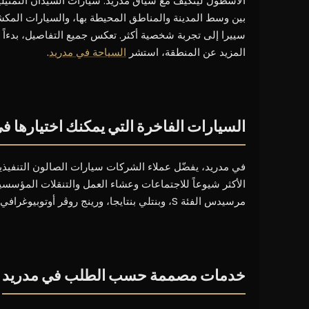
الأسطول ليتكيّف مع سياق مدريد: سيارات السيدان التمثيل
بين وسط المدينة والمناطق المحيطة بها، والسيارات المكشوف
سييرا إلى تجربة شخصية أكثر. تعكس جميع التفاصيل، بدءاً من
المزيد عن المنطقة، استشر
السياحة في مدريد
.
السيارات الفاخرة التي يمكنك اختيارها ف
الأكثر شيوعاً للاجتماعات وعشاء العمل والتنقلات المؤسسية
مرسيدس الفئة S، وبنتلي بنتايجا، ورينج روڤر أوتوبيوغرافي - التي تجمع بين الأداء والحضور المسرحي. يتوفر كل طراز مع سائق محترف عند الطلب.
خدمات مصممة حسب الطلب في مدريد