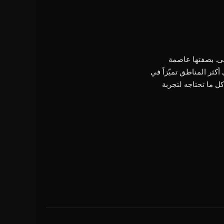
لى. بصفتها عاصمة
أكثر المناطق تميّزاً في
 المتفق عليها مع الفنادق الكبيرة. مع GC Auto في مدريد لديك كل ما تحتاجه لتجربة