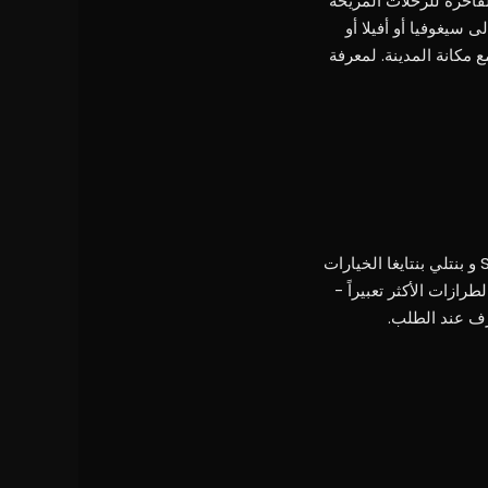
فاخرة للرحلات المريحة
سيغوفيا أو أفيلا أو
 مكانة المدينة. لمعرفة
في مدريد، يفضّل عملاء الشركات سيارات الصالون التنفيذية الهادئة والرصينة: تُعدّ سيارات رينج روڤر أوتوبيوغرافي ومرسيدس الفئة S و بنتلي بنتايغا الخيارات
ازات الأكثر تعبيراً -