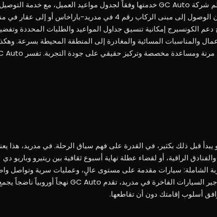
في مدريد، الرفاهية الحقيقية هي السلاسة. لهذا السبب تنظم شركة GC Auto خدمتها وفقاً لجدول مواعيد ا
في المطار أو الفندق أو المكتب أو السكن الخاص. سواءً كان الوصول إلى مبنى الركاب رقم 4 في مد
يح دعم الكونسيرج إمكانية تنسيق جداول المواعيد والطلبات المحددة وتفضي
مال والمناسبات المسائية والمغادرة إلى المنطقة المحيطة بسرعة. وهكذا
رموق: فهو يبدأ قبل ذلك بكثير، في القدرة على فهم سياق الرحلة. في مدريد، هذا ي
لفنادق الراقية، أو لقضاء عطلة نهاية أسبوع ثقافية بين ريتيرو وباريو دي
جربة الشاملة: سيارات مقدمة على مستوى عالٍ، وعمليات سرية وتواصل واض
للاستمرارية والموثوقية. بالنسبة لأولئك الذين يبحثون عن تأجير السيارات الفاخرة
رافق أسلوب إقامتك دون أن تقاطعها.