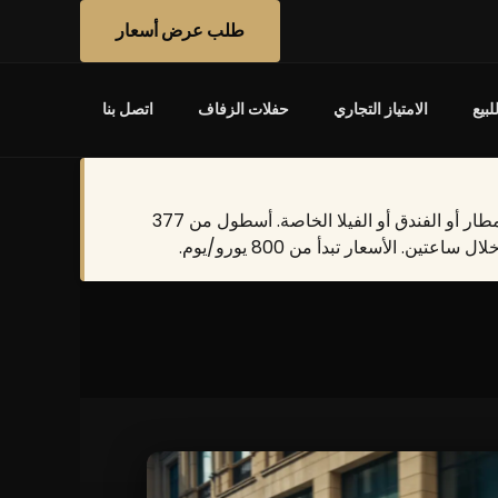
طلب عرض أسعار
بيع
الامتياز التجاري
حفلات الزفاف
اتصل بنا
تؤجر GC Auto السيارات الخارقة، وسيارات الدفع الرباعي الفاخرة والسيارات الحصرية في ماربيا مع التوصيل المجاني إلى المطار أو الفندق أو الفيلا الخاصة. أسطول من 377