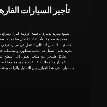
تتمتع مدريد بوتيرة عاصمة أوروبية كبرى ومزاج
معمارية ضخمة، وأحياء أنيقة مثل سالامانكا و
كاستيانا: المكان المثالي للتنقل في سيارة ترقى
مدريد يعني التنقل في مدينة متطورة وديناميكية ف
بشكل طبيعي. من مثلث الفنون إلى أسطح المن
غواداراما أو طليطلة، تقدّم مدريد مجموعة م
بالسيارة. في هذا التوازن بين التمثيل والراحة ومتعة السفر، تفسّر GC Auto التن