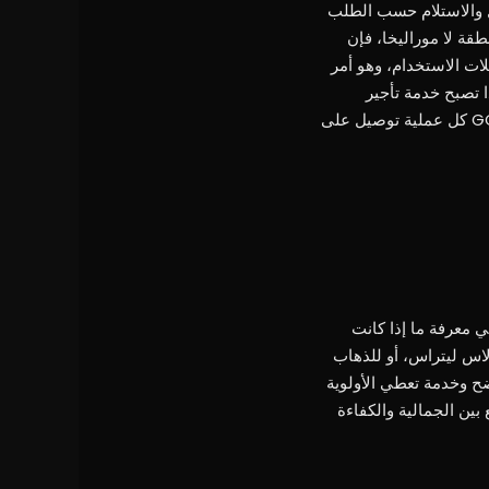
لعميل، مع خدمة التوصيل والاستلام حسب الطلب
ريد-باراخاس أو إلى عقار في منطقة لا موراليخا، فإن
لات الاستخدام، وهو أمر
 تصبح خدمة تأجير
السيارات الفاخرة في مدريد خدمة مصممة خصيصاً: مواعيد مرنة ومساعدة مخصصة وتركيز حقيقي على جودة التجربة. تفسر GC Auto كل عملية توصيل على
عني معرفة ما إذا كانت
 لاس ليتراس، أو للذهاب
ح وخدمة تعطي الأولوية
 في مدريد، تقدم GC Auto نهجاً أوروبياً ناضجاً يجمع بين الجمالية والكفاءة