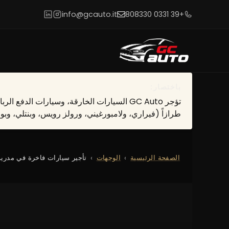
info@gcauto.it
+39 0331 808330
باختصار:
طرازاً (فيراري، ولامبورغيني، ورولز رويس، وبنتلي، وبورشه). رخصة B كافية، الحد الأدنى للسن 25 عاماً. عرض أسعار مجاني خلال ساعتين
الصفحة الرئيسية
الوجهات
تأجير سيارات فاخرة في مدريد