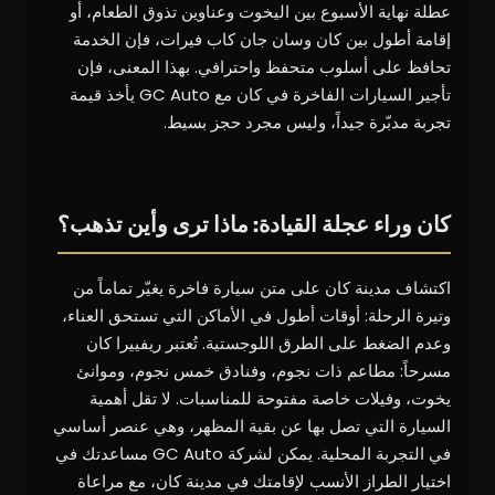
عطلة نهاية الأسبوع بين اليخوت وعناوين تذوق الطعام، أو
إقامة أطول بين كان وسان جان كاب فيرات، فإن الخدمة
تحافظ على أسلوب متحفظ واحترافي. بهذا المعنى، فإن
تأجير السيارات الفاخرة في كان مع GC Auto يأخذ قيمة
تجربة مدبّرة جيداً، وليس مجرد حجز بسيط.
كان وراء عجلة القيادة: ماذا ترى وأين تذهب؟
اكتشاف مدينة كان على متن سيارة فاخرة يغيّر تماماً من
وتيرة الرحلة: أوقات أطول في الأماكن التي تستحق العناء،
وعدم الضغط على الطرق اللوجستية. تُعتبر ريفييرا كان
مسرحاً: مطاعم ذات نجوم، وفنادق خمس نجوم، وموانئ
يخوت، وفيلات خاصة مفتوحة للمناسبات. لا تقل أهمية
السيارة التي تصل بها عن بقية المظهر، وهي عنصر أساسي
في التجربة المحلية. يمكن لشركة GC Auto مساعدتك في
اختيار الطراز الأنسب لإقامتك في مدينة كان، مع مراعاة