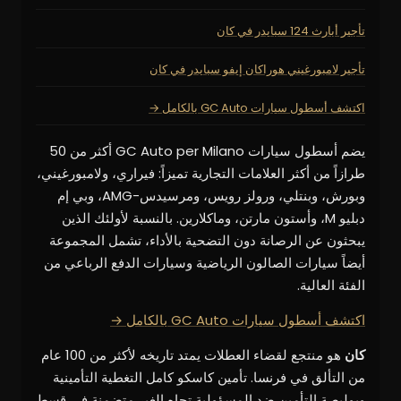
تأجير أبارث 124 سبايدر في كان
تأجير لامبورغيني هوراكان إيفو سبايدر في كان
اكتشف أسطول سيارات GC Auto بالكامل →
يضم أسطول سيارات GC Auto per Milano أكثر من 50
طرازاً من أكثر العلامات التجارية تميزاً: فيراري، ولامبورغيني،
وبورش، وبنتلي، ورولز رويس، ومرسيدس-AMG، وبي إم
دبليو M، وأستون مارتن، وماكلارين. بالنسبة لأولئك الذين
يبحثون عن الرصانة دون التضحية بالأداء، تشمل المجموعة
أيضاً سيارات الصالون الرياضية وسيارات الدفع الرباعي من
الفئة العالية.
اكتشف أسطول سيارات GC Auto بالكامل →
كان
هو منتجع لقضاء العطلات يمتد تاريخه لأكثر من 100 عام
من التألق في فرنسا. تأمين كاسكو كامل التغطية التأمينية
وبوليصة التأمين ضد المسؤولية تجاه الغير متضمنة في قسط