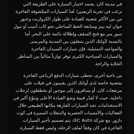
في مدينة كان، يعتمد اختيار السيارة على الطريقة التي
ترغب في تجربة الريفييرا. تُعدّ السيارات المكشوفة الفاخرة
من بين الأكثر شعبية للقيادة على طول الكروازيت وعبور
خوان ليه بينز ومتابعة الخط الساحلي نحو كاب أنتيب أو تيول
سور مير مع فتح السقف وإطلالة دائمة على البحر. أما
بالنسبة لأولئك الذين يتنقلون بين المدينة والمرسى
والمواعيد التمثيلية، فإن سيارات السيدان الفاخرة
والسيارات السياحية الكبرى توفر توازناً مثالياً بين المناظر
الخلابة والراحة.
من ناحية أخرى، تحظى سيارات الدفع الرباعي الفاخرة
بشعبية خاصة لدى أولئك الذين يقيمون في فيلات على
مرتفعات كان، أو يسافرون إلى موجين أو يخططون لرحلات
داخلية، حيث لا تُقدّر قيمة وضع القيادة الأعلى وتنوّع أكبر في
الاستخدامات. تجد السيارات الفارهة مكانها الطبيعي خلال
الفعاليات والأمسيات الحصرية والتنقلات المميزة في كوت
دازور. مع شركة GC Auto، يتم تصميم تأجير السيارات
الفاخرة في كان وفقاً لملف الرحلة، وليس فقط السيارة.