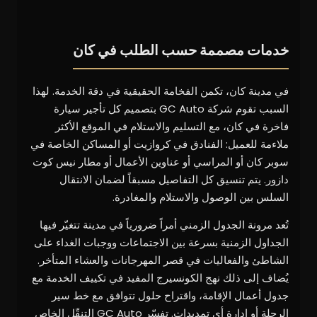
خدمات مصممة حسب الطلب في كان
في مدينة كان، تكمن الفخامة الحقيقية في دقة الخدمة. لهذا
السبب تقوم شركة GC Auto بتصميم كل تأجير سيارة
فاخرة في كان، مع التسليم والاستلام في الموقع الأكثر
ملاءمة للعميل: الفنادق في كروازيت أو المساكن الخاصة في
سوبر كان أو المراسي أو عناوين الأعمال أو مطار نيس كوت
دازور. يتم تنسيق كل التفاصيل مسبقاً لضمان الانتقال
السلس بين الوصول والاستلام والمغادرة.
تُعد مرونة الجدول الزمني أمراً ضرورياً في مدينة تتغيّر فيها
الجداول الزمنية بسرعة بين الاجتماعات ووجبات الغداء على
الشاطئ والفعاليات في قصر المهرجانات والعشاء المتأخر.
يُضاف إلى ذلك نهج الكونسيرج المفيد في تكييف الخدمة مع
جدول أعمال الإقامة، واقتراح حلول تتوافق مع خط سير
الرحلة أو إدارة أي تمديدات. تفسّر GC Auto التنقّل الخاص